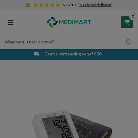
9.6 / 10
(531 beoordelingen)
0
Toggle navigation
Waar bent u naar op zoek?
Gratis verzending vanaf €50,-
Winkelwagen
Uw winkelwagen is leeg.
Vul hem met producten.