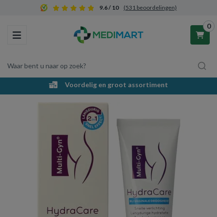
9.6 / 10
(531 beoordelingen)
0
Toggle navigation
Waar bent u naar op zoek?
Voordelig en groot assortiment
Winkelwagen
Uw winkelwagen is leeg.
Vul hem met producten.