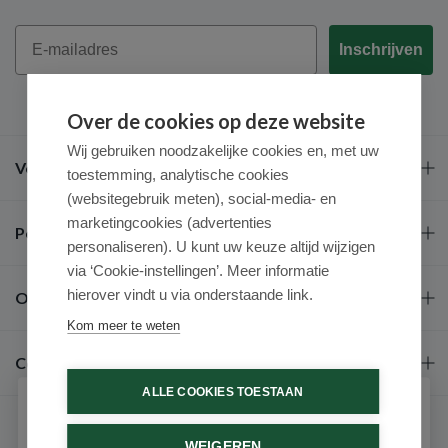
Email
Inschrijven
Over de cookies op deze website
Wij gebruiken noodzakelijke cookies en, met uw
Veel gestelde vragen
toestemming, analytische cookies
(websitegebruik meten), social-media- en
marketingcookies (advertenties
Populaire merken
personaliseren). U kunt uw keuze altijd wijzigen
via ‘Cookie-instellingen’. Meer informatie
hierover vindt u via onderstaande link.
Over ons
Kom meer te weten
Contact
ALLE COOKIES TOESTAAN
Schrijf je in voor onze nieuwsbrief
WEIGEREN