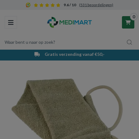
9.6 / 10
(531 beoordelingen)
0
Toggle navigation
Waar bent u naar op zoek?
Gratis verzending vanaf €50,-
Winkelwagen
Uw winkelwagen is leeg.
Vul hem met producten.