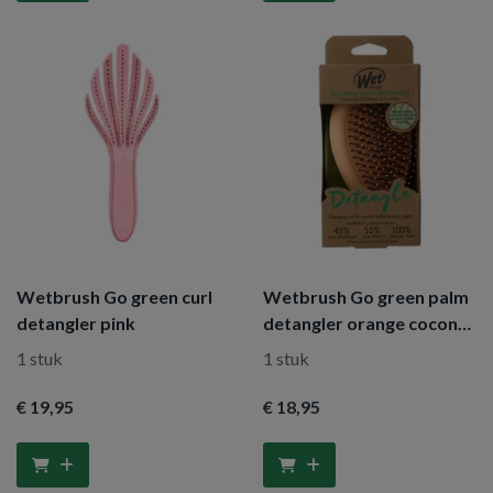
Wetbrush Go green curl
Wetbrush Go green palm
detangler pink
detangler orange coconut
oil
1 stuk
1 stuk
€ 19
,95
€ 18
,95