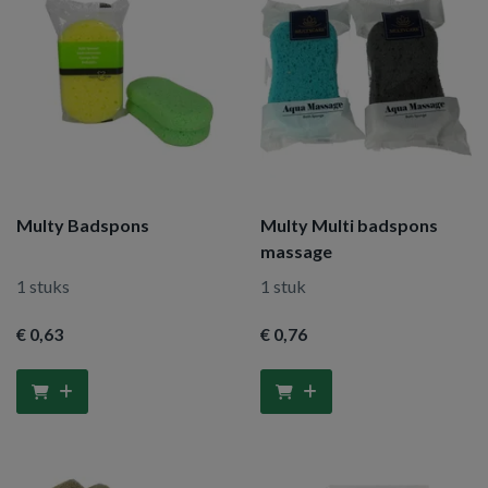
Multy Badspons
Multy Multi badspons
massage
1 stuks
1 stuk
€ 0
,63
€ 0
,76