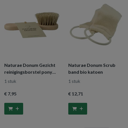
Naturae Donum Gezicht
Naturae Donum Scrub
reinigingsborstel pony
band bio katoen
haar
1 stuk
1 stuk
€ 7
,95
€ 12
,71