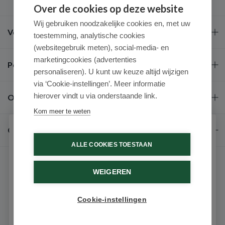
Over de cookies op deze website
Wij gebruiken noodzakelijke cookies en, met uw
Veel gestelde vragen
toestemming, analytische cookies
(websitegebruik meten), social-media- en
marketingcookies (advertenties
Populaire merken
personaliseren). U kunt uw keuze altijd wijzigen
via ‘Cookie-instellingen’. Meer informatie
hierover vindt u via onderstaande link.
Over ons
Kom meer te weten
Contact
Schrijf je in voor onze nieuwsbrief
ALLE COOKIES TOESTAAN
Ontvang als eerste de beste aanbiedingen en persoonlijk
advies
WEIGEREN
Voornaam
Cookie-instellingen
9.6 / 10
(531 beoordelingen)
Email