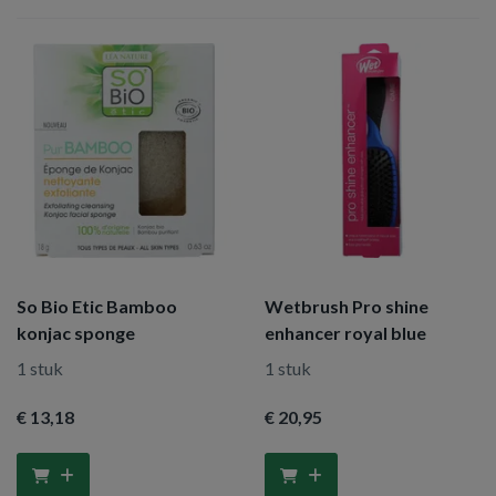
So Bio Etic Bamboo
Wetbrush Pro shine
konjac sponge
enhancer royal blue
1 stuk
1 stuk
€ 13
,18
€ 20
,95