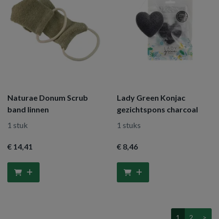
Naturae Donum Scrub
Lady Green Konjac
band linnen
gezichtspons charcoal
1 stuk
1 stuks
€ 14
,41
€ 8
,46
1
2
>