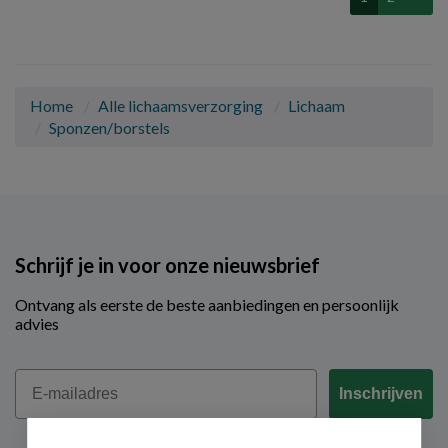
Home
Alle lichaamsverzorging
Lichaam
Sponzen/borstels
Schrijf je in voor onze nieuwsbrief
Ontvang als eerste de beste aanbiedingen en persoonlijk
advies
Email
Inschrijven