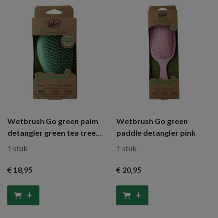
Wetbrush Go green palm
Wetbrush Go green
detangler green tea tree
paddle detangler pink
oil
1 stuk
1 stuk
€ 18
,95
€ 20
,95