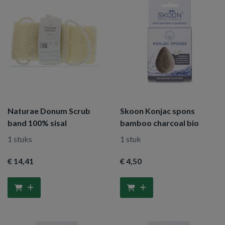
Naturae Donum Scrub
Skoon Konjac spons
band 100% sisal
bamboo charcoal bio
1 stuks
1 stuk
€ 14
,41
€ 4
,50