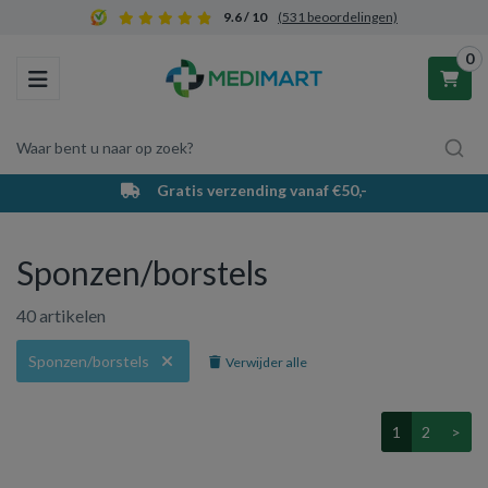
9.6 / 10
(531 beoordelingen)
0
Toggle navigation
Waar bent u naar op zoek?
PostNL bezorging & afhaalpunten
Winkelwagen
Sponzen/borstels
Uw winkelwagen is leeg.
40 artikelen
Vul hem met producten.
Sponzen/borstels
Verwijder alle
1
2
>