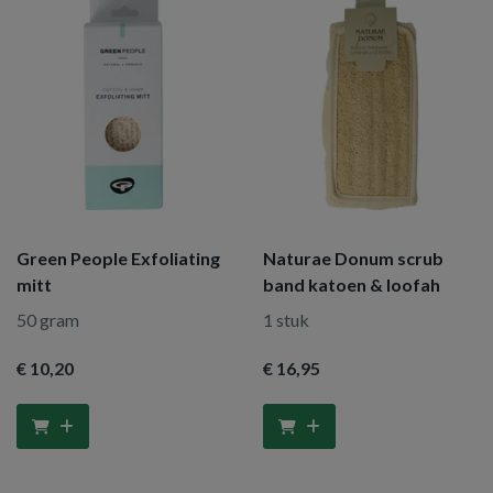
Green People Exfoliating
Naturae Donum scrub
mitt
band katoen & loofah
50 gram
1 stuk
€ 10
,20
€ 16
,95