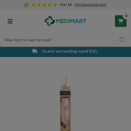
9.6 / 10
(531 beoordelingen)
0
Toggle navigation
Waar bent u naar op zoek?
Gratis verzending vanaf €50,-
Winkelwagen
Uw winkelwagen is leeg.
Vul hem met producten.