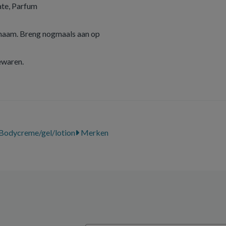
ate, Parfum
ichaam. Breng nogmaals aan op
ewaren.
Bodycreme/gel/lotion
Merken