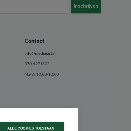
Inschrijven
Contact
info@medimart.nl
070-4271302
Ma-Vr 10:00-12:00
ALLE COOKIES TOESTAAN