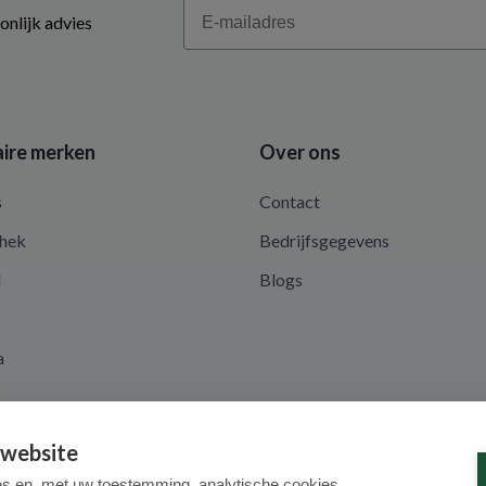
Email
onlijk advies
ire merken
Over ons
s
Contact
hek
Bedrijfsgegevens
d
Blogs
a
 website
es en, met uw toestemming, analytische cookies