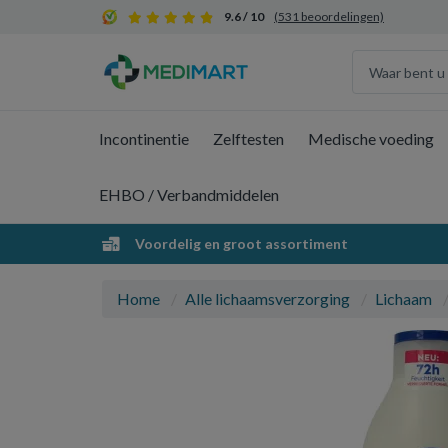
9.6 / 10
(531 beoordelingen)
Incontinentie
Zelftesten
Medische voeding
EHBO / Verbandmiddelen
Voordelig en groot assortiment
Home
Alle lichaamsverzorging
Lichaam