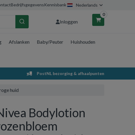
ntact
Bedrijfsgegevens
Kennisbank
Nederlands
0
Inloggen
g
Afslanken
Baby/Peuter
Huishouden
nkelwagen
Uw winkelwagen is leeg.
PostNL bezorging & afhaalpunten
Vul hem met producten.
roge huid
Nivea Bodylotion
rozenbloem