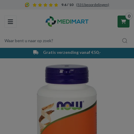
9.6 / 10
(531 beoordelingen)
0
Toggle navigation
Waar bent u naar op zoek?
Gratis verzending vanaf €50,-
Winkelwagen
Uw winkelwagen is leeg.
Vul hem met producten.