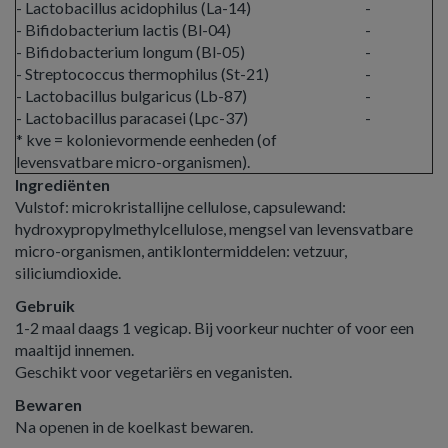
- Lactobacillus acidophilus (La-14)
-
- Bifidobacterium lactis (Bl-04)
-
- Bifidobacterium longum (Bl-05)
-
- Streptococcus thermophilus (St-21)
-
- Lactobacillus bulgaricus (Lb-87)
-
- Lactobacillus paracasei (Lpc-37)
-
* kve = kolonievormende eenheden (of
levensvatbare micro-organismen).
Ingrediënten
Vulstof: microkristallijne cellulose, capsulewand:
hydroxypropylmethylcellulose, mengsel van levensvatbare
micro-organismen, antiklontermiddelen: vetzuur,
siliciumdioxide.
Gebruik
1-2 maal daags 1 vegicap. Bij voorkeur nuchter of voor een
maaltijd innemen.
Geschikt voor vegetariërs en veganisten.
Bewaren
Na openen in de koelkast bewaren.