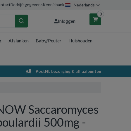
ntact
Bedrijfsgegevens
Kennisbank
Nederlands
0
Inloggen
g
Afslanken
Baby/Peuter
Huishouden
nkelwagen
Uw winkelwagen is leeg.
PostNL bezorging & afhaalpunten
Vul hem met producten.
NOW Saccaromyces
boulardii 500mg -