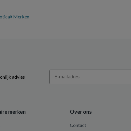
otica
Merken
Email
onlijk advies
ire merken
Over ons
s
Contact