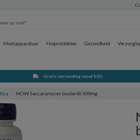
Co
Meetapparatuur
Hulpmiddelen
Gezondheid
Verzorgin
Wi
Gratis verzending vanaf €50,-
tica
NOW Saccaromyces boulardii 500mg