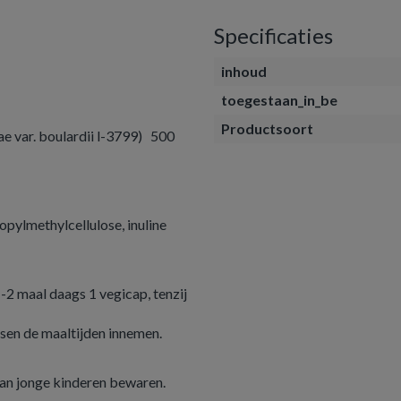
Specificaties
inhoud
toegestaan_in_be
Productsoort
e var. boulardii l-3799) 500
pylmethylcellulose, inuline
-2 maal daags 1 vegicap, tenzij
sen de maaltijden innemen.
van jonge kinderen bewaren.