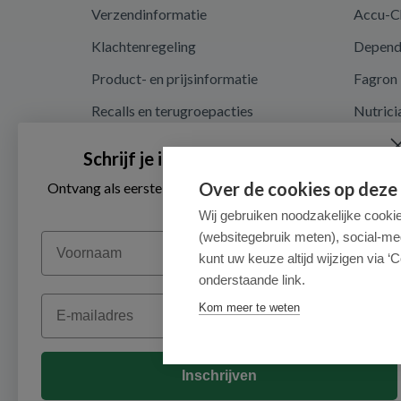
Verzendinformatie
Accu-C
Klachtenregeling
Depen
Product- en prijsinformatie
Fagron
Recalls en terugroepacties
Nutrici
Privacy en cookieverklaring
Schrijf je in voor onze nieuwsbrief
Cookie instellingen
Over de cookies op deze
Ontvang als eerste de beste aanbiedingen en persoonlijk
advies
Algemene voorwaarden
Wij gebruiken noodzakelijke cooki
(websitegebruik meten), social-me
Voornaam
Herroepingsrecht en retouren
kunt uw keuze altijd wijzigen via ‘C
onderstaande link.
Email
Kom meer te weten
Inschrijven
© 2026 - Medimart.nl.