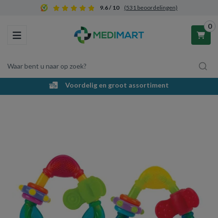
9.6 / 10
(531 beoordelingen)
0
Toggle navigation
Waar bent u naar op zoek?
Voordelig en groot assortiment
Winkelwagen
Uw winkelwagen is leeg.
Vul hem met producten.