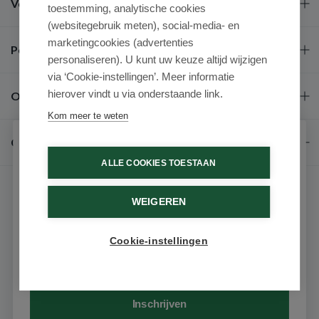
Veel gestelde vragen
toestemming, analytische cookies
(websitegebruik meten), social-media- en
marketingcookies (advertenties
Populaire merken
personaliseren). U kunt uw keuze altijd wijzigen
via ‘Cookie-instellingen’. Meer informatie
hierover vindt u via onderstaande link.
Over ons
Kom meer te weten
Contact
Schrijf je in voor onze nieuwsbrief
ALLE COOKIES TOESTAAN
Ontvang als eerste de beste aanbiedingen en persoonlijk
advies
WEIGEREN
Voornaam
Cookie-instellingen
9.6 / 10
(531 beoordelingen)
Email
© 2026 - Medimart.nl.
Inschrijven