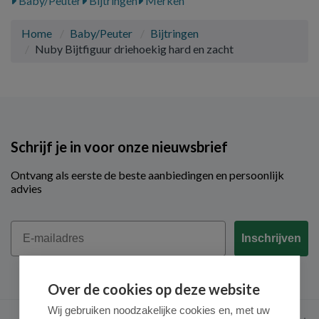
Baby/Peuter
Bijtringen
Merken
Home
Baby/Peuter
Bijtringen
Nuby Bijtfiguur driehoekig hard en zacht
Schrijf je in voor onze nieuwsbrief
Ontvang als eerste de beste aanbiedingen en persoonlijk
advies
Email
Inschrijven
Over de cookies op deze website
Wij gebruiken noodzakelijke cookies en, met uw