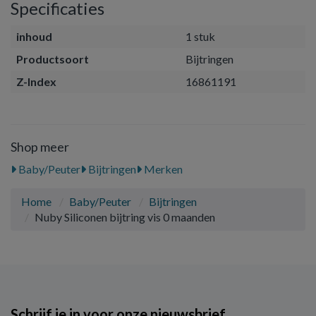
Specificaties
inhoud
1 stuk
Productsoort
Bijtringen
Z-Index
16861191
Shop meer
Baby/Peuter
Bijtringen
Merken
Home
Baby/Peuter
Bijtringen
Nuby Siliconen bijtring vis 0 maanden
Schrijf je in voor onze nieuwsbrief