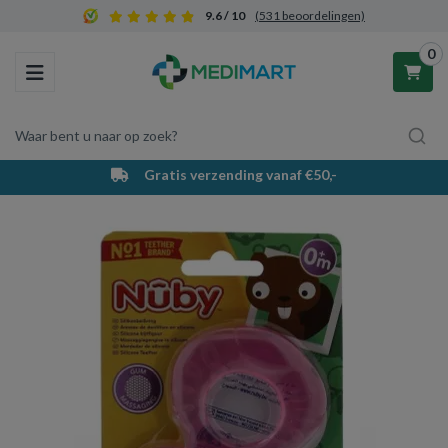
9.6 / 10
(531 beoordelingen)
0
Toggle navigation
Waar bent u naar op zoek?
Gratis verzending vanaf €50,-
Winkelwagen
Uw winkelwagen is leeg.
Vul hem met producten.