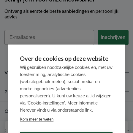
Ontvang als eerste de beste aanbiedingen en persoonlijk
advies
Email
Inschrijven
Over de cookies op deze website
Wij gebruiken noodzakelijke cookies en, met uw
Veel gestelde vragen
toestemming, analytische cookies
(websitegebruik meten), social-media- en
marketingcookies (advertenties
Populaire merken
personaliseren). U kunt uw keuze altijd wijzigen
via ‘Cookie-instellingen’. Meer informatie
hierover vindt u via onderstaande link.
Over ons
Kom meer te weten
Contact
Schrijf je in voor onze nieuwsbrief