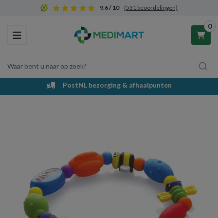
9.6 / 10
(531 beoordelingen)
0
Toggle navigation
Waar bent u naar op zoek?
PostNL bezorging & afhaalpunten
Winkelwagen
Uw winkelwagen is leeg.
Vul hem met producten.