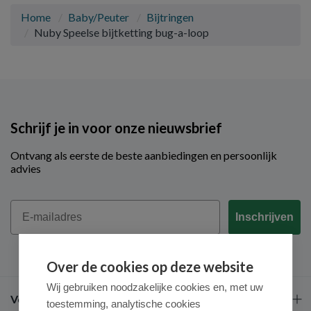
Home
Baby/Peuter
Bijtringen
Nuby Speelse bijtketting bug-a-loop
Schrijf je in voor onze nieuwsbrief
Ontvang als eerste de beste aanbiedingen en persoonlijk
advies
Email
Inschrijven
Over de cookies op deze website
Wij gebruiken noodzakelijke cookies en, met uw
Veel gestelde vragen
toestemming, analytische cookies