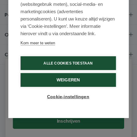
(websitegebruik meten), social-media- en
marketingcookies (advertenties
Populaire merken
personaliseren). U kunt uw keuze altijd wijzigen
via ‘Cookie-instellingen’. Meer informatie
hierover vindt u via onderstaande link.
Over ons
Kom meer te weten
Contact
ALLE COOKIES TOESTAAN
Schrijf je in voor onze nieuwsbrief
WEIGEREN
Ontvang als eerste de beste aanbiedingen en persoonlijk
advies
Cookie-instellingen
Email
9.6 / 10
(531 beoordelingen)
© 2026 - Medimart.nl.
Inschrijven