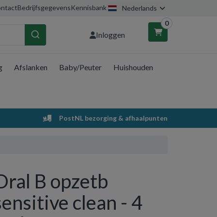
ntact
Bedrijfsgegevens
Kennisbank
Nederlands
0
Inloggen
g
Afslanken
Baby/Peuter
Huishouden
nkelwagen
Uw winkelwagen is leeg.
PostNL bezorging & afhaalpunten
Vul hem met producten.
Oral B opzetb
sensitive clean - 4