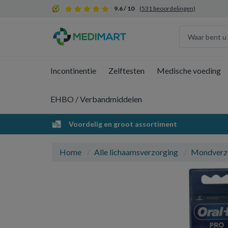
9.6 / 10
(531 beoordelingen)
Incontinentie
Zelftesten
Medische voeding
EHBO / Verbandmiddelen
Voordelig en groot assortiment
Home
Alle lichaamsverzorging
Mondverz