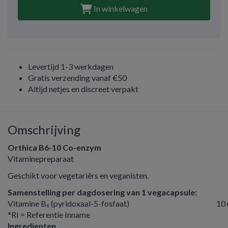
In winkelwagen
Levertijd 1-3 werkdagen
Gratis verzending vanaf €50
Altijd netjes en discreet verpakt
Omschrijving
Orthica B6-10 Co-enzym
Vitaminepreparaat
Geschikt voor vegetariërs en veganisten.
Samenstelling per dagdosering van 1 vegacapsule:
Vitamine B₆ (pyridoxaal-5-fosfaat)
10
*RI = Referentie Inname
Ingredienten