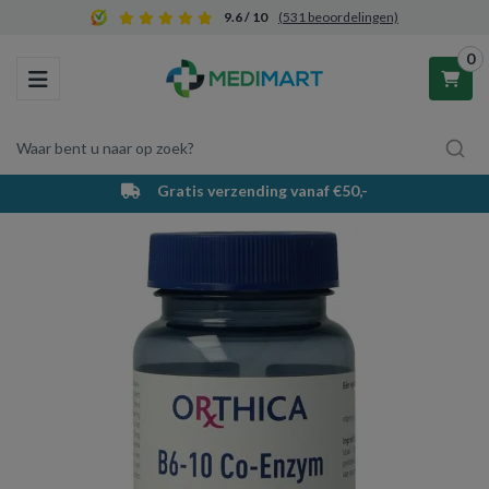
9.6 / 10
(531 beoordelingen)
0
Toggle navigation
Waar bent u naar op zoek?
Gratis verzending vanaf €50,-
Winkelwagen
Uw winkelwagen is leeg.
Vul hem met producten.