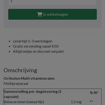
In winkelwagen
Levertijd 1-3 werkdagen
Gratis verzending vanaf €50
Altijd netjes en discreet verpakt
Omschrijving
Ortholon Multi vitamineralen
Multipreparaat
Samenstelling per dagdosering (1
% RI*
capsule):
Bètacaroteen (natuurlijk)
1,5 mg
**