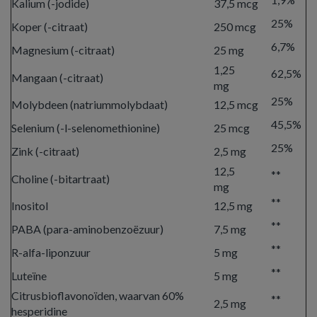
Kalium (-jodide)
37,5 mcg
25%
Koper (-citraat)
250 mcg
6,7%
Magnesium (-citraat)
25 mg
1,25
62,5%
Mangaan (-citraat)
mg
25%
Molybdeen (natriummolybdaat)
12,5 mcg
45,5%
Selenium (-l-selenomethionine)
25 mcg
25%
Zink (-citraat)
2,5 mg
12,5
**
Choline (-bitartraat)
mg
**
Inositol
12,5 mg
**
PABA (para-aminobenzoëzuur)
7,5 mg
**
R-alfa-liponzuur
5 mg
**
Luteïne
5 mg
Citrusbioflavonoïden, waarvan 60%
**
2,5 mg
hesperidine