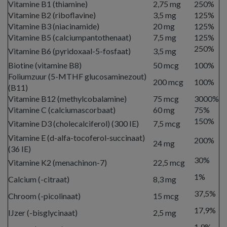
Vitamine B1 (thiamine)
2,75 mg
250%
Vitamine B2 (riboflavine)
3,5 mg
125%
Vitamine B3 (niacinamide)
20 mg
125%
Vitamine B5 (calciumpantothenaat)
7,5 mg
125%
250%
Vitamine B6 (pyridoxaal-5-fosfaat)
3,5 mg
Biotine (vitamine B8)
50 mcg
100%
Foliumzuur (5-MTHF glucosaminezout)
200 mcg
100%
(B11)
Vitamine B12 (methylcobalamine)
75 mcg
3000%
Vitamine C (calciumascorbaat)
60 mg
75%
150%
Vitamine D3 (cholecalciferol) (300 IE)
7,5 mcg
Vitamine E (d-alfa-tocoferol-succinaat)
200%
24 mg
(36 IE)
30%
Vitamine K2 (menachinon-7)
22,5 mcg
1%
Calcium (-citraat)
8,3 mg
37,5%
Chroom (-picolinaat)
15 mcg
17,9%
IJzer (-bisglycinaat)
2,5 mg
1,9%