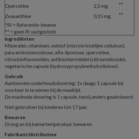
**
Quercetine
2,5 mg
**
Zeaxanthine
0,15 mg
*RI = Referentie-Inname
** = geen RI vastgesteld
Ingrediënten
Mineralen, vitaminen, vulstof (microkristallijne cellulose),
para aminobenzoëzuur, alfa-liponzuur, quercetine,
citrusbioflavonoïden, antiklontermiddel (siliciumdioxide),
vegetarische capsule (hydroxypropylmethylcellulose).
Gebruik
Aanbevolen onderhoudsdosering: 1x daags 1 capsule bij
voorkeur in te nemen bij de maaltijd.
De maximale dosering is 1 capsule, tenzij anders geadviseerd.
Niet gebruiken bij kinderen t/m 17 jaar.
Bewaren
Droog en bij kamertemperatuur bewaren.
Fabrikant/distributeur