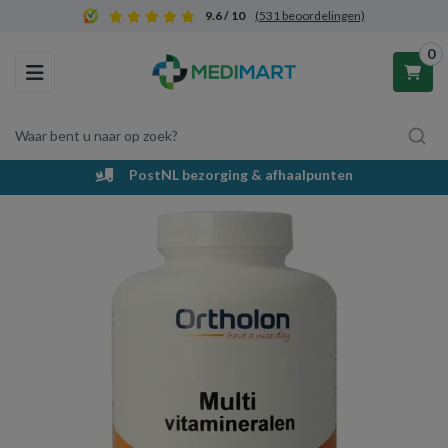
9.6 / 10
(531 beoordelingen)
0
Toggle navigation
Waar bent u naar op zoek?
PostNL bezorging & afhaalpunten
Winkelwagen
Uw winkelwagen is leeg.
Vul hem met producten.