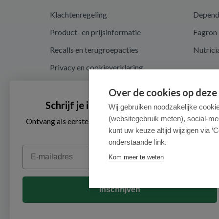
Klachtenregeling
Depen
Product- en prijsinformatie
Fagron
Recalls en terugroepacties
Nutrici
Privacy en cookieverklaring
Cookie instellingen
Over de cookies op deze
Algemene voorwaarden
Schrijf je in voor onze nieuwsbrief
Wij gebruiken noodzakelijke cooki
(websitegebruik meten), social-me
Herroepingsrecht en retouren
Ontvang als eerste de beste aanbiedingen en persoonlijk
advies
kunt uw keuze altijd wijzigen via ‘C
onderstaande link.
Email
Kom meer te weten
Inschrijven
© 2026 - Medimart.nl.