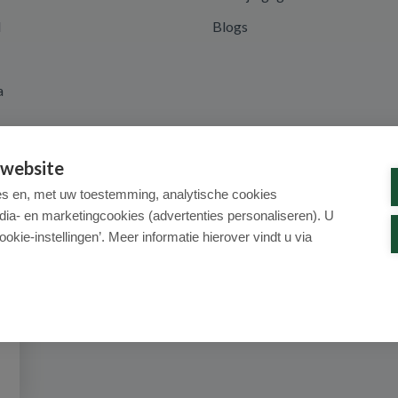
d
Blogs
a
 website
es en, met uw toestemming, analytische cookies
dia- en marketingcookies (advertenties personaliseren). U
ookie-instellingen’. Meer informatie hierover vindt u via