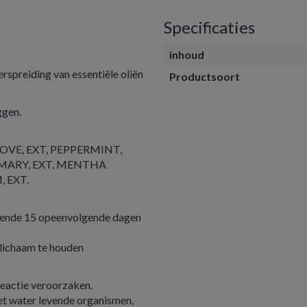
Specificaties
inhoud
spreiding van essentiële oliën
Productsoort
ggen.
OVE, EXT, PEPPERMINT,
EMARY, EXT, MENTHA
 EXT.
durende 15 opeenvolgende dagen
t lichaam te houden
reactie veroorzaken.
het water levende organismen,