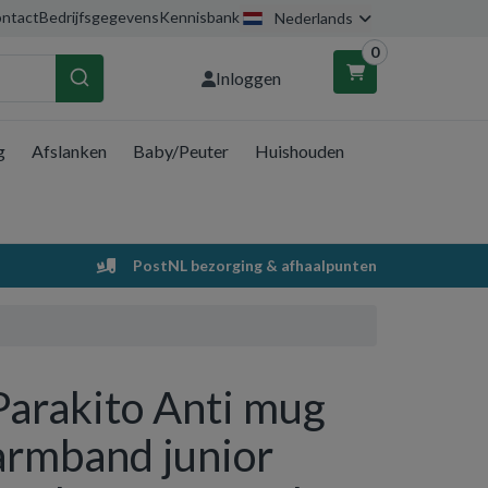
ntact
Bedrijfsgegevens
Kennisbank
Nederlands
0
Inloggen
g
Afslanken
Baby/Peuter
Huishouden
nkelwagen
Uw winkelwagen is leeg.
PostNL bezorging & afhaalpunten
Vul hem met producten.
Parakito Anti mug
armband junior