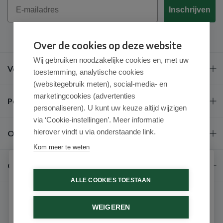
Email
Inschrijven
Over de cookies op deze website
Wij gebruiken noodzakelijke cookies en, met uw
Veel gestelde vragen
toestemming, analytische cookies
(websitegebruik meten), social-media- en
marketingcookies (advertenties
Populaire merken
personaliseren). U kunt uw keuze altijd wijzigen
via ‘Cookie-instellingen’. Meer informatie
hierover vindt u via onderstaande link.
Over ons
Kom meer te weten
Contact
Schrijf je in voor onze nieuwsbrief
ALLE COOKIES TOESTAAN
Ontvang als eerste de beste aanbiedingen en persoonlijk
advies
WEIGEREN
Voornaam