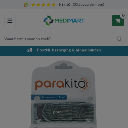
9.6 / 10
(531 beoordelingen)
0
Toggle navigation
Waar bent u naar op zoek?
PostNL bezorging & afhaalpunten
Winkelwagen
Uw winkelwagen is leeg.
Vul hem met producten.