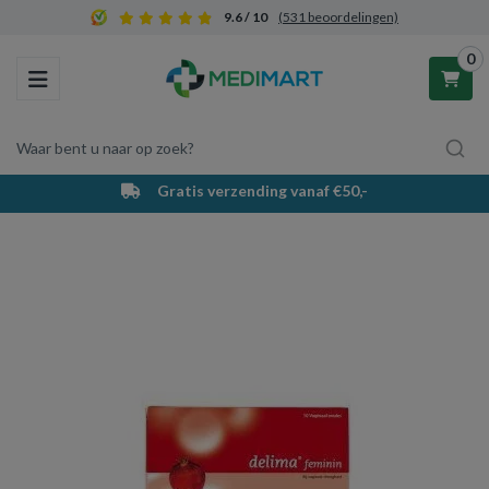
9.6 / 10
(531 beoordelingen)
0
Toggle navigation
Waar bent u naar op zoek?
Gratis verzending vanaf €50,-
Winkelwagen
Uw winkelwagen is leeg.
Vul hem met producten.