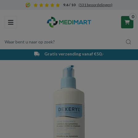
9.6 / 10
(531 beoordelingen)
0
Toggle navigation
Waar bent u naar op zoek?
Gratis verzending vanaf €50,-
Winkelwagen
Uw winkelwagen is leeg.
Vul hem met producten.