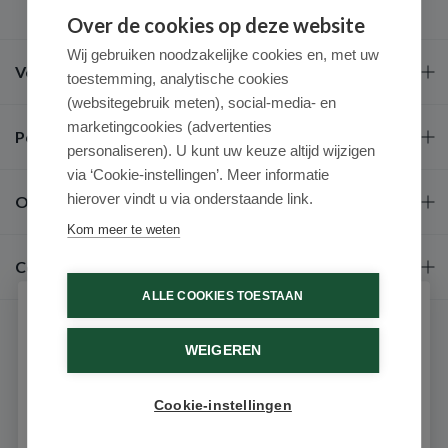
Over de cookies op deze website
Wij gebruiken noodzakelijke cookies en, met uw
Veel gestelde vragen
toestemming, analytische cookies
(websitegebruik meten), social-media- en
marketingcookies (advertenties
Populaire merken
personaliseren). U kunt uw keuze altijd wijzigen
via ‘Cookie-instellingen’. Meer informatie
hierover vindt u via onderstaande link.
Over ons
Kom meer te weten
Contact
ALLE COOKIES TOESTAAN
Schrijf je in voor onze nieuwsbrief
WEIGEREN
Ontvang als eerste de beste aanbiedingen en persoonlijk
advies
Cookie-instellingen
Email
9.6 / 10
(531 beoordelingen)