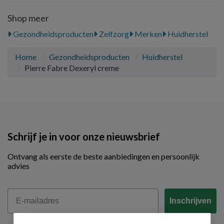
Shop meer
Gezondheidsproducten
Zelfzorg
Merken
Huidherstel
Home
Gezondheidsproducten
Huidherstel
Pierre Fabre Dexeryl creme
Schrijf je in voor onze nieuwsbrief
Ontvang als eerste de beste aanbiedingen en persoonlijk
advies
Email
Inschrijven