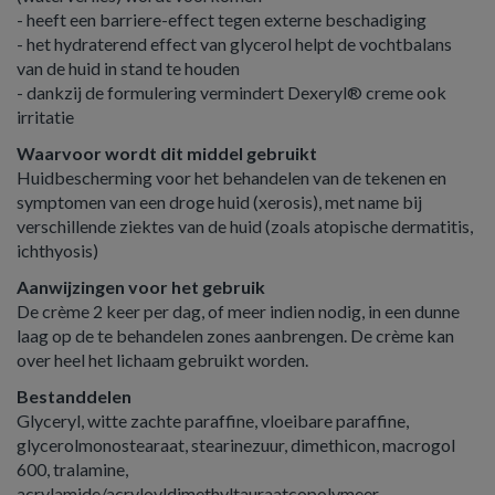
- heeft een barriere-effect tegen externe beschadiging
- het hydraterend effect van glycerol helpt de vochtbalans
van de huid in stand te houden
- dankzij de formulering vermindert Dexeryl® creme ook
irritatie
Waarvoor wordt dit middel gebruikt
Huidbescherming voor het behandelen van de tekenen en
symptomen van een droge huid (xerosis), met name bij
verschillende ziektes van de huid (zoals atopische dermatitis,
ichthyosis)
Aanwijzingen voor het gebruik
De crème 2 keer per dag, of meer indien nodig, in een dunne
laag op de te behandelen zones aanbrengen. De crème kan
over heel het lichaam gebruikt worden.
Bestanddelen
Glyceryl, witte zachte paraffine, vloeibare paraffine,
glycerolmonostearaat, stearinezuur, dimethicon, macrogol
600, tralamine,
acrylamide/acryloyldimethyltauraatcopolymeer,