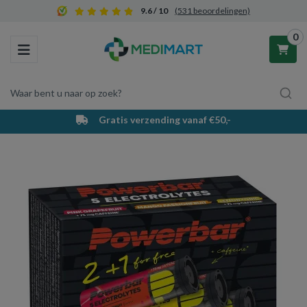
9.6 / 10
(531 beoordelingen)
0
Toggle navigation
Waar bent u naar op zoek?
Gratis verzending vanaf €50,-
Winkelwagen
Uw winkelwagen is leeg.
Vul hem met producten.