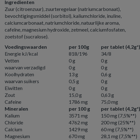
Ingredienten
Zuur (citroenzuur), zuurteregelaar (natriumcarbonaat),
bevochtigingsmiddel (sorbitol), kaliumchloride, inuline,
calciumcarbonaat, natriumchloride, natuurlijke aroma,
cafeïne, magnesium hydroxide, zetmeel, calciumfosfaten,
zoetstof (sucralose).
Voedingswaarden
per 100g
per tablet (4,2g*
Energie kJ/kcal
818/196
34/8
Vetten
0 g
0 g
waarvan verzadigd
0 g
0 g
Koolhydraten
13 g
0,6 g
waarvan suikers
0,5 g
0 g
Eiwitten
0 g
0 g
Zout
15,0 g
0,63 g
Cafeine
1786 mg
75,0 mg
Mineralen
per 100 g
per tablet (4,2g*
Kalium
3571 mg
150 mg (7,5%**)
Chloride
4762 mg
200 mg (25%**)
Calcium
1429 mg
60 mg (7,5%**)
Magnesium
670 mg
28,1 mg (7,5%**)