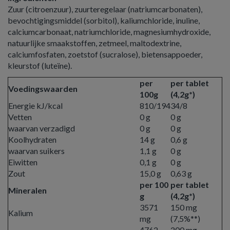
Zuur (citroenzuur), zuurteregelaar (natriumcarbonaten),
bevochtigingsmiddel (sorbitol), kaliumchloride, inuline,
calciumcarbonaat, natriumchloride, magnesiumhydroxide,
natuurlijke smaakstoffen, zetmeel, maltodextrine,
calciumfosfaten, zoetstof (sucralose), bietensappoeder,
kleurstof (luteïne).
per
per tablet
Voedingswaarden
100g
(4,2g*)
Energie kJ/kcal
810/194
34/8
Vetten
0 g
0 g
waarvan verzadigd
0 g
0 g
Koolhydraten
14 g
0,6 g
waarvan suikers
1,1 g
0 g
Eiwitten
0,1 g
0 g
Zout
15,0 g
0,63 g
per 100
per tablet
Mineralen
g
(4,2g*)
3571
150 mg
Kalium
mg
(7,5%**)
4762
200 mg