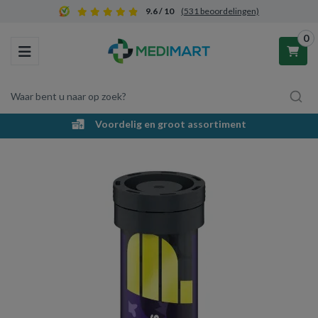
9.6 / 10
(531 beoordelingen)
0
Toggle navigation
Waar bent u naar op zoek?
Voordelig en groot assortiment
Winkelwagen
Uw winkelwagen is leeg.
Vul hem met producten.