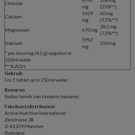
Chloride
mg
(25%**)
1429
60 mg
Calcium
mg
(7,5%**)
28,1 mg
Magnesium
670 mg
(7,5%**)
5952
Natrium
250 mg
mg
* per dosering (4,2 g) opgelost in
250ml water
** % ADH
Gebruik
Los 1 tablet op in 250 ml water.
Bewaren
Buiten bereik van kinderen bewaren.
Fabrikant/distributeur
Active Nutrition International
Zielstrasse 38
D-81379 Munchen
Duitsland