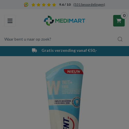
9.6 / 10
(531 beoordelingen)
0
Toggle navigation
Waar bent u naar op zoek?
Gratis verzending vanaf €50,-
Winkelwagen
Uw winkelwagen is leeg.
Vul hem met producten.