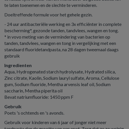
te laten toenemen en de slechte te verminderen.
Doeltreffende formule voor het gehele gezin.
- 24 uur antibacteriële werking en 3x efficiënter in complete
bescherming*, gezonde tanden, tandvlees, wangen en tong.
* in vovo meting van de vermindering van bacterien op
tanden, tandvlees, wangen en tong in vergelijking met een
standaard fluoridetandpasta, na 28 dagen tweemaal daags
gebruik
Ingredienten
Aqua, Hydrogenated starch hydrolysate, Hydrated silica,
Zinc citrate, Kaolin, Sodium lauryl sulfate, Aroma, Cellulose
gum, Sodium fluoride, Mentha arvensis leaf oil, Sodium
saccharin, Mentha piperita oil
Bevat natriumfluoride: 1450 ppm F
Gebruik
Poets 's ochtends en 's avonds.
Gebruik voor kinderen van 6 jaar of jonger niet meer
tandpasta dan de grootte van een erwt. Zorg dat ze zo weinig