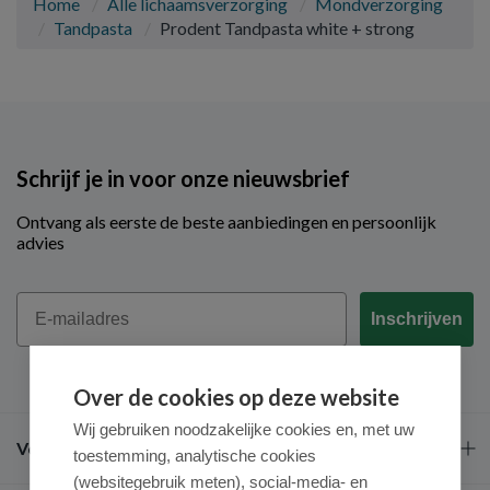
Home
Alle lichaamsverzorging
Mondverzorging
Tandpasta
Prodent Tandpasta white + strong
Schrijf je in voor onze nieuwsbrief
Ontvang als eerste de beste aanbiedingen en persoonlijk
advies
Email
Inschrijven
Over de cookies op deze website
Wij gebruiken noodzakelijke cookies en, met uw
Veel gestelde vragen
toestemming, analytische cookies
(websitegebruik meten), social-media- en