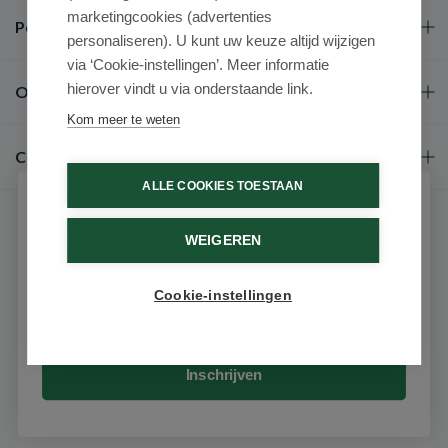
marketingcookies (advertenties
Populaire merken
personaliseren). U kunt uw keuze altijd wijzigen
via ‘Cookie-instellingen’. Meer informatie
hierover vindt u via onderstaande link.
Over ons
Kom meer te weten
Contact
ALLE COOKIES TOESTAAN
Schrijf je in voor onze nieuwsbrief
WEIGEREN
Ontvang als eerste de beste aanbiedingen en persoonlijk
advies
Cookie-instellingen
Email
9.6 / 10
(531 beoordelingen)
© 2026 - Medimart.nl.
Inschrijven