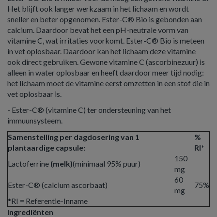
Het blijft ook langer werkzaam in het lichaam en wordt
sneller en beter opgenomen. Ester-C® Bio is gebonden aan
calcium. Daardoor bevat het een pH-neutrale vorm van
vitamine C, wat irritaties voorkomt. Ester-C® Bio is meteen
in vet oplosbaar. Daardoor kan het lichaam deze vitamine
ook direct gebruiken. Gewone vitamine C (ascorbinezuur) is
alleen in water oplosbaar en heeft daardoor meer tijd nodig:
het lichaam moet de vitamine eerst omzetten in een stof die in
vet oplosbaar is.
- Ester-C® (vitamine C) ter ondersteuning van het
immuunsysteem.
Samenstelling per dagdosering van 1
%
plantaardige capsule:
RI*
150
Lactoferrine
(melk)
(minimaal 95% puur)
mg
60
Ester-C® (calcium ascorbaat)
75%
mg
*RI = Referentie-Inname
Ingrediënten