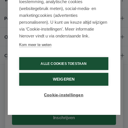
toestemming, analytische cookies
(websitegebruik meten), social-media- en
marketingcookies (advertenties
Populaire merken
personaliseren). U kunt uw keuze altijd wijzigen
via ‘Cookie-instellingen’. Meer informatie
hierover vindt u via onderstaande link.
Over ons
Kom meer te weten
Contact
ALLE COOKIES TOESTAAN
Schrijf je in voor onze nieuwsbrief
WEIGEREN
Ontvang als eerste de beste aanbiedingen en persoonlijk
advies
Cookie-instellingen
Email
9.6 / 10
(531 beoordelingen)
© 2026 - Medimart.nl.
Inschrijven