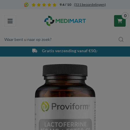
9.6 / 10
(531 beoordelingen)
0
Toggle navigation
Waar bent u naar op zoek?
Gratis verzending vanaf €50,-
Winkelwagen
Uw winkelwagen is leeg.
Vul hem met producten.