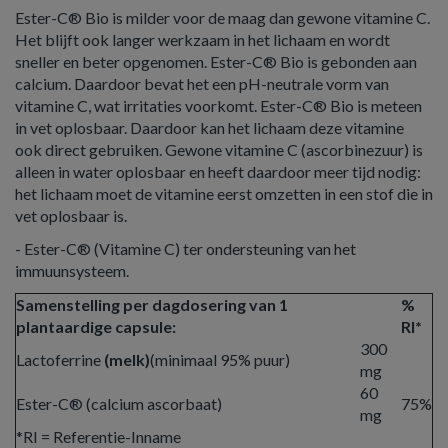
Ester-C® Bio is milder voor de maag dan gewone vitamine C.
Het blijft ook langer werkzaam in het lichaam en wordt
sneller en beter opgenomen. Ester-C® Bio is gebonden aan
calcium. Daardoor bevat het een pH-neutrale vorm van
vitamine C, wat irritaties voorkomt. Ester-C® Bio is meteen
in vet oplosbaar. Daardoor kan het lichaam deze vitamine
ook direct gebruiken. Gewone vitamine C (ascorbinezuur) is
alleen in water oplosbaar en heeft daardoor meer tijd nodig:
het lichaam moet de vitamine eerst omzetten in een stof die in
vet oplosbaar is.
- Ester-C® (Vitamine C) ter ondersteuning van het
immuunsysteem.
Samenstelling per dagdosering van 1
%
plantaardige capsule:
RI*
300
Lactoferrine
(melk)
(minimaal 95% puur)
mg
60
Ester-C® (calcium ascorbaat)
75%
mg
*RI = Referentie-Inname