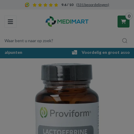
9.6 / 10
(531 beoordelingen)
0
Toggle navigation
Waar bent u naar op zoek?
Voordelig en groot assortiment
Winkelwagen
Uw winkelwagen is leeg.
Vul hem met producten.