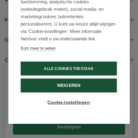
toestemming, analytische cookies
(websitegebruik meten), social-media- en
marketingcookies (advertenties
Populaire merken
personaliseren). U kunt uw keuze altijd wijzigen
via ‘Cookie-instellingen’. Meer informatie
hierover vindt u via onderstaande link.
Over ons
Kom meer te weten
Contact
ALLE COOKIES TOESTAAN
Schrijf je in voor onze nieuwsbrief
WEIGEREN
Ontvang als eerste de beste aanbiedingen en persoonlijk
advies
Cookie-instellingen
Email
9.6 / 10
(531 beoordelingen)
© 2026 - Medimart.nl.
Inschrijven