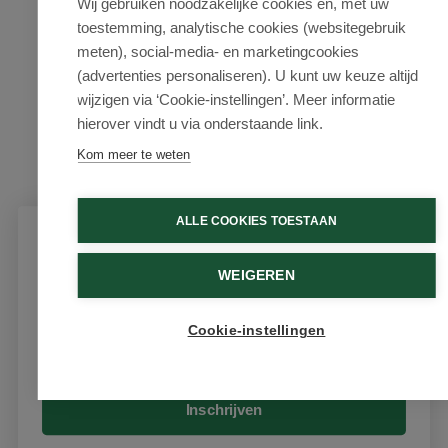
Wij gebruiken noodzakelijke cookies en, met uw
toestemming, analytische cookies (websitegebruik
meten), social-media- en marketingcookies
(advertenties personaliseren). U kunt uw keuze altijd
wijzigen via ‘Cookie-instellingen’. Meer informatie
hierover vindt u via onderstaande link.
Kom meer te weten
ALLE COOKIES TOESTAAN
Schrijf je in voor onze nieuwsbrief
WEIGEREN
Ontvang als eerste de beste aanbiedingen en persoonlijk
advies
Cookie-instellingen
Email
Inschrijven