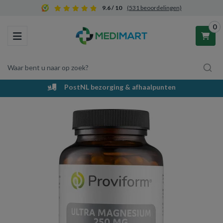
9.6 / 10
(531 beoordelingen)
0
Toggle navigation
Waar bent u naar op zoek?
PostNL bezorging & afhaalpunten
Winkelwagen
Uw winkelwagen is leeg.
Vul hem met producten.