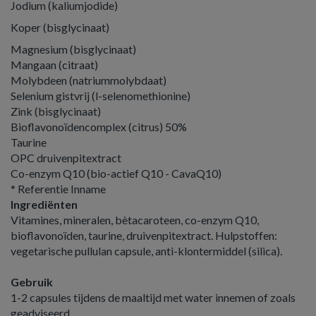
Jodium (kaliumjodide)
Koper (bisglycinaat)
Magnesium (bisglycinaat)
Mangaan (citraat)
Molybdeen (natriummolybdaat)
Selenium gistvrij (l-selenomethionine)
Zink (bisglycinaat)
Bioflavonoïdencomplex (citrus) 50%
Taurine
OPC druivenpitextract
Co-enzym Q10 (bio-actief Q10 - CavaQ10)
* Referentie Inname
Ingrediënten
Vitamines, mineralen, bètacaroteen, co-enzym Q10,
bioflavonoïden, taurine, druivenpitextract. Hulpstoffen:
vegetarische pullulan capsule, anti-klontermiddel (silica).
Gebruik
1-2 capsules tijdens de maaltijd met water innemen of zoals
geadviseerd.