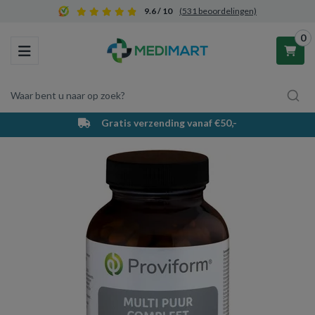
9.6 / 10
(531 beoordelingen)
0
Toggle navigation
Waar bent u naar op zoek?
PostNL bezorging & afhaalpunten
Winkelwagen
Uw winkelwagen is leeg.
Vul hem met producten.