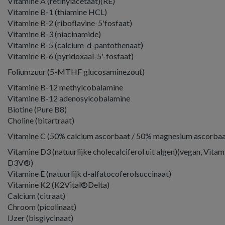
Vitamine A (retinylacetaat)(RE)
Vitamine B-1 (thiamine HCL)
Vitamine B-2 (riboflavine-5'fosfaat)
Vitamine B-3 (niacinamide)
Vitamine B-5 (calcium-d-pantothenaat)
Vitamine B-6 (pyridoxaal-5'-fosfaat)
Foliumzuur (5-MTHF glucosaminezout)
Vitamine B-12 methylcobalamine
Vitamine B-12 adenosylcobalamine
Biotine (Pure B8)
Choline (bitartraat)
Vitamine C (50% calcium ascorbaat / 50% magnesium ascorbaa
Vitamine D3 (natuurlijke cholecalciferol uit algen)(vegan, Vitam
D3V®)
Vitamine E (natuurlijk d-alfatocoferolsuccinaat)
Vitamine K2 (K2Vital®Delta)
Calcium (citraat)
Chroom (picolinaat)
IJzer (bisglycinaat)