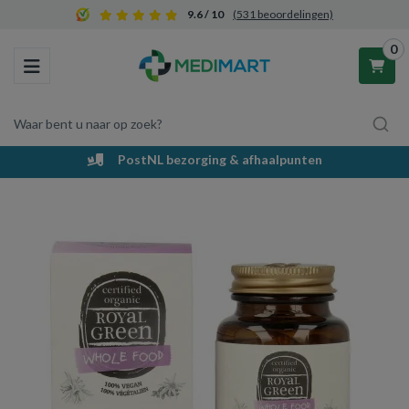
9.6 / 10
(531 beoordelingen)
0
Toggle navigation
Waar bent u naar op zoek?
PostNL bezorging & afhaalpunten
Winkelwagen
Uw winkelwagen is leeg.
Vul hem met producten.