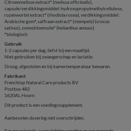
Citroenmelisse extract* (melissa officinalis),
capsule/verdikkingsmiddel: hydroxypropylmethylcellulose,
rozenwortel extract* (rhodiola rosea), verdikkingsmiddel:
Arabische gom*, saffraan extract* (stempels) (crocus
sativus), zonnebloemolie* (helianthus annuus)
*biologisch
Gebruik
1-2 capsules per dag, liefst bij een maaltijd.
Niet gebruiken bij zwangerschap en lactatie.
Droog, afgesloten en bij kamertemperatuur bewaren.
Fabrikant
Frenchtop Natural Care products BV
Postbus 482
1620AL Hoorn
Dit product is een voedingssupplement.
Aanbevolen dosering niet overschrijden.
Een gevarieerde, evenwichtige voeding en een gezonde