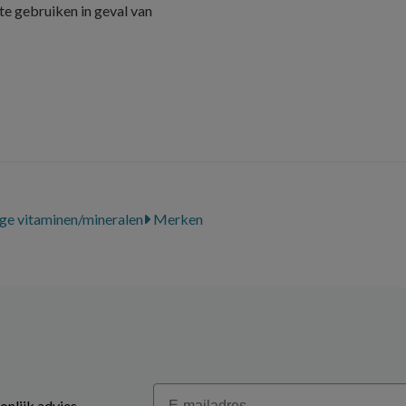
e gebruiken in geval van
ge vitaminen/mineralen
Merken
Email
onlijk advies