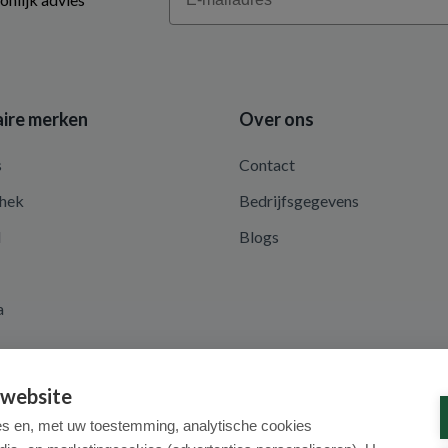
ire merken
Over ons
s
Contact
hek
Bedrijfsgegevens
d
Blogs
a
 website
es en, met uw toestemming, analytische cookies