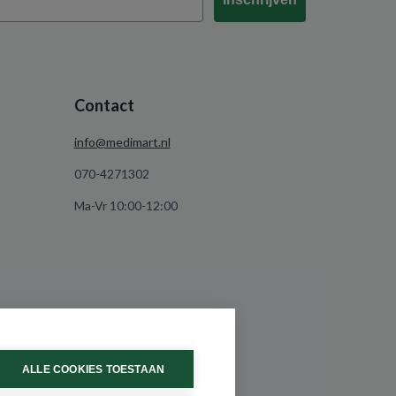
Contact
info@medimart.nl
070-4271302
Ma-Vr 10:00-12:00
ALLE COOKIES TOESTAAN