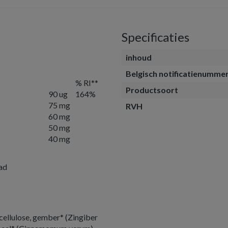
Specificaties
inhoud
Belgisch notificatienumme
% RI**
Productsoort
90 ug
164%
75 mg
RVH
60 mg
50 mg
40 mg
lad
ellulose, gember* (Zingiber