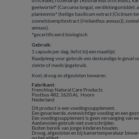
officinale), rozemarijn*(Rosmarinus officinalis), 
geelwortel* (Curcuma longa), verdikkingsmiddel: a
plantenmix* (heilige basilicum extract (Ocimum te
zonnebloempitextract (Helianthus annuus)), zonne
annuus).
*gecertificeerd biologisch
Gebruik
:
1 capsule per dag, liefst bij een maaltijd.
Raadpleeg voor gebruik een deskundige in geval va
ziekte of medicijngebruik.
Koel, droog en afgesloten bewaren.
Fabrikant
:
Frenchtop Natural Care Products
Postbus 482, 1620 AL Hoorn
Nederland
Dit product is een voedingssupplement.
Een gevarieerde, evenwichtige voeding en een gezond
Een voedingssupplement is geen vervanging van ee
Aanbevolen gebruik niet overschrijden.
Buiten bereik van jonge kinderen houden.
Droog, afgesloten en bij kamertemperatuur beware
op het etiket.