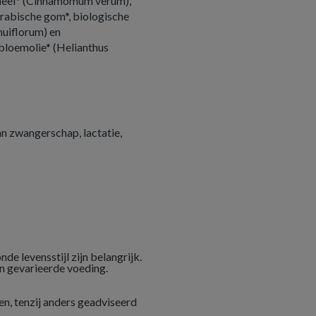
kaneel* (Cinnamomum verum),
rabische gom*, biologische
nuiflorum) en
bloemolie* (Helianthus
n zwangerschap, lactatie,
e levensstijl zijn belangrijk.
n gevarieerde voeding.
n, tenzij anders geadviseerd