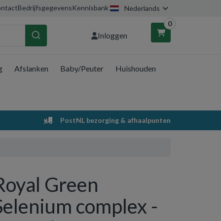
ntact
Bedrijfsgegevens
Kennisbank
Nederlands
0
Inloggen
g
Afslanken
Baby/Peuter
Huishouden
nkelwagen
Uw winkelwagen is leeg.
PostNL bezorging & afhaalpunten
Vul hem met producten.
Royal Green
Selenium complex -