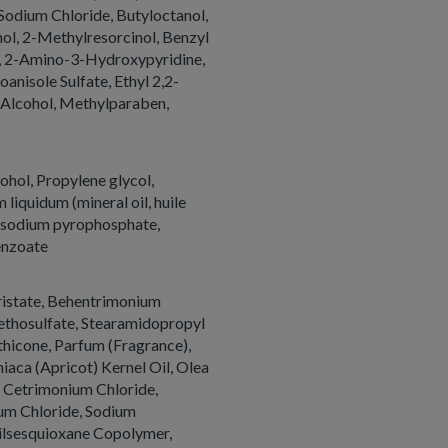
, Sodium Chloride, Butyloctanol,
nol, 2-Methylresorcinol, Benzyl
ol, 2-Amino-3-Hydroxypyridine,
nisole Sulfate, Ethyl 2,2-
Alcohol, Methylparaben,
ohol, Propylene glycol,
iquidum (mineral oil, huile
 Disodium pyrophosphate,
enzoate
ristate, Behentrimonium
thosulfate, Stearamidopropyl
thicone, Parfum (Fragrance),
aca (Apricot) Kernel Oil, Olea
, Cetrimonium Chloride,
um Chloride, Sodium
lsesquioxane Copolymer,