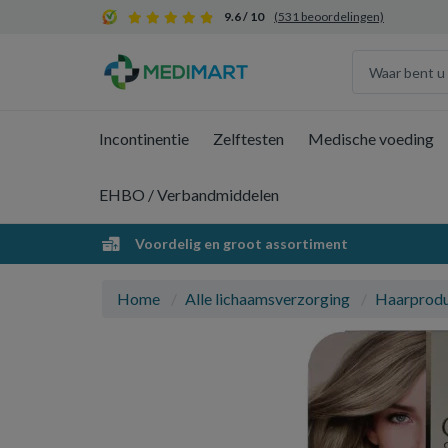
9.6 / 10
(531 beoordelingen)
Incontinentie
Zelftesten
Medische voeding
EHBO / Verbandmiddelen
Voordelig en groot assortiment
Home
Alle lichaamsverzorging
Haarprod