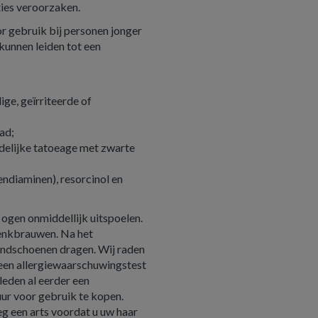
ties veroorzaken.
or gebruik bij personen jonger
kunnen leiden tot een
lige, geïrriteerde of
had;
ijdelijke tatoeage met zwarte
ndiaminen), resorcinol en
 ogen onmiddellijk uitspoelen.
wenkbrauwen. Na het
andschoenen dragen. Wij raden
 een allergiewaarschuwingstest
erleden al eerder een
uur voor gebruik te kopen.
eeg een arts voordat u uw haar