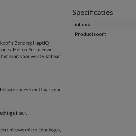
Specificaties
inhoud
Productsoort
zkopf’s Bonding HaptiQ
roces. Het creëert nieuwe
 het haar: voor versterkt haar
belaste zones in het haar voor
achtige kleur.
ëert nieuwe micro-bindingen,