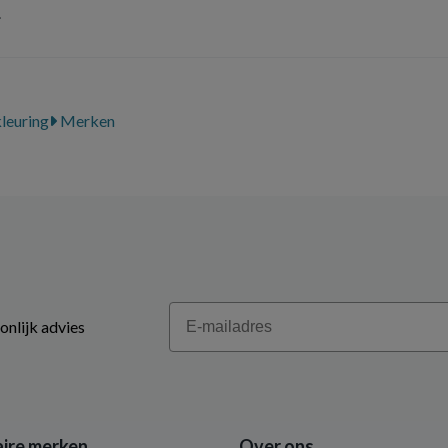
.
leuring
Merken
Email
onlijk advies
ire merken
Over ons