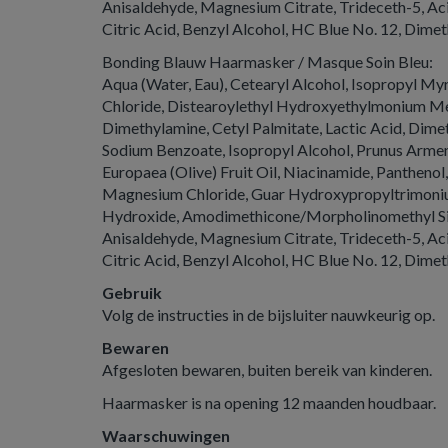
Anisaldehyde, Magnesium Citrate, Trideceth-5, Aci
Citric Acid, Benzyl Alcohol, HC Blue No. 12, Dimet
Bonding Blauw Haarmasker / Masque Soin Bleu:
Aqua (Water, Eau), Cetearyl Alcohol, Isopropyl My
Chloride, Distearoylethyl Hydroxyethylmonium Me
Dimethylamine, Cetyl Palmitate, Lactic Acid, Dime
Sodium Benzoate, Isopropyl Alcohol, Prunus Armeni
Europaea (Olive) Fruit Oil, Niacinamide, Panthenol
Magnesium Chloride, Guar Hydroxypropyltrimoni
Hydroxide, Amodimethicone/Morpholinomethyl Si
Anisaldehyde, Magnesium Citrate, Trideceth-5, Aci
Citric Acid, Benzyl Alcohol, HC Blue No. 12, Dimet
Gebruik
Volg de instructies in de bijsluiter nauwkeurig op.
Bewaren
Afgesloten bewaren, buiten bereik van kinderen.
Haarmasker is na opening 12 maanden houdbaar.
Waarschuwingen