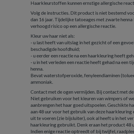
Haarkleurstoffen kunnen ernstige allergische reac
Volg de instructies. Dit product is niet bestemd vo
dan 16 jaar. Tijdelijke tatoeages met zwarte henna 
verhoogd risico op een allergische reactie.
Kleur uw haar niet als:
- u last heeft van uitslag in het gezicht of een gevoe
beschadigde hoofdhuid;
- u eerder een reactie na een haarkleuring heeft ge
- u in het verleden een reactie heeft gehad na een t
henna.
Bevat waterstofperoxide, fenyleendiaminen (toluee
ammoniak.
Contact met de ogen vermijden. Bij contact met de
Niet gebruiken voor het kleuren van wimpers of 
aanbrengen het haar goed uitspoelen. Geschikte h
aan 48 uur voor het gebruik van deze haarkleuring
uit te voeren (zie bijsluiter), ook al heeft u in het v
haarkleuring gebruikt. Denk eraan het product 48 
Indien enige reactie optreedt of bij twijfel, raadpl