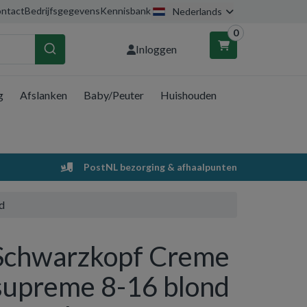
ntact
Bedrijfsgegevens
Kennisbank
Nederlands
0
Inloggen
g
Afslanken
Baby/Peuter
Huishouden
nkelwagen
Uw winkelwagen is leeg.
PostNL bezorging & afhaalpunten
Vul hem met producten.
d
Schwarzkopf Creme
supreme 8-16 blond