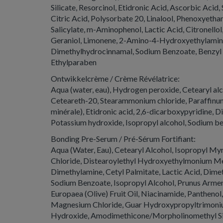
Silicate, Resorcinol, Etidronic Acid, Ascorbic Acid
Citric Acid, Polysorbate 20, Linalool, Phenoxyetha
Salicylate, m-Aminophenol, Lactic Acid, Citronell
Geraniol, Limonene, 2-Amino-4-Hydroxyethylaminoa
Dimethylhydrocinnamal, Sodium Benzoate, Benzyl 
Ethylparaben
Ontwikkelcrème / Crème Révélatrice:
Aqua (water, eau), Hydrogen peroxide, Cetearyl alc
Ceteareth-20, Stearammonium chloride, Paraffinum l
minérale), Etidronic acid, 2,6-dicarboxypyridine,
Potassium hydroxide, Isopropyl alcohol, Sodium b
Bonding Pre-Serum / Pré-Sérum Fortifiant:
Aqua (Water, Eau), Cetearyl Alcohol, Isopropyl My
Chloride, Distearoylethyl Hydroxyethylmonium Me
Dimethylamine, Cetyl Palmitate, Lactic Acid, Dime
Sodium Benzoate, Isopropyl Alcohol, Prunus Armeni
Europaea (Olive) Fruit Oil, Niacinamide, Panthenol
Magnesium Chloride, Guar Hydroxypropyltrimoni
Hydroxide, Amodimethicone/Morpholinomethyl Si