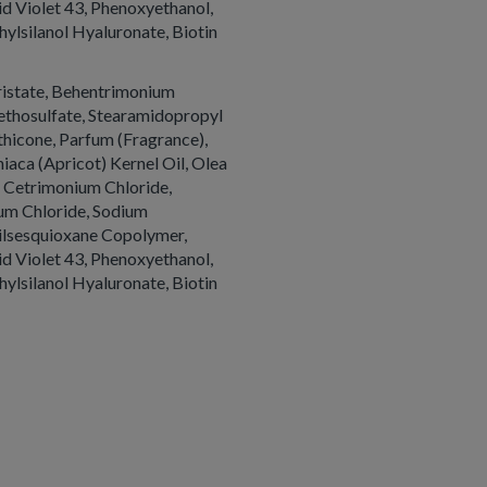
d Violet 43, Phenoxyethanol,
hylsilanol Hyaluronate, Biotin
ristate, Behentrimonium
thosulfate, Stearamidopropyl
thicone, Parfum (Fragrance),
aca (Apricot) Kernel Oil, Olea
, Cetrimonium Chloride,
um Chloride, Sodium
lsesquioxane Copolymer,
d Violet 43, Phenoxyethanol,
hylsilanol Hyaluronate, Biotin