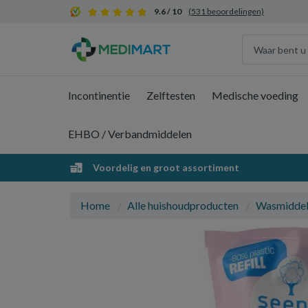
9.6 / 10
(531 beoordelingen)
Incontinentie
Zelftesten
Medische voeding
EHBO / Verbandmiddelen
Voordelig en groot assortiment
Home
Alle huishoudproducten
Wasmidde