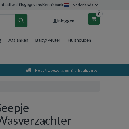
ntact
Bedrijfsgegevens
Kennisbank
Nederlands
0
Inloggen
g
Afslanken
Baby/Peuter
Huishouden
nkelwagen
Uw winkelwagen is leeg.
PostNL bezorging & afhaalpunten
Vul hem met producten.
Seepje
Wasverzachter