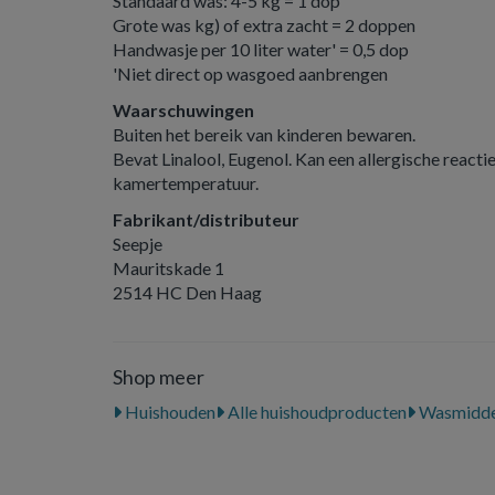
Standaard was: 4-5 kg = 1 dop
Grote was kg) of extra zacht = 2 doppen
Handwasje per 10 liter water' = 0,5 dop
'Niet direct op wasgoed aanbrengen
Waarschuwingen
Buiten het bereik van kinderen bewaren.
Bevat Linalool, Eugenol. Kan een allergische react
kamertemperatuur.
Fabrikant/distributeur
Seepje
Mauritskade 1
2514 HC Den Haag
Shop meer
Huishouden
Alle huishoudproducten
Wasmidde