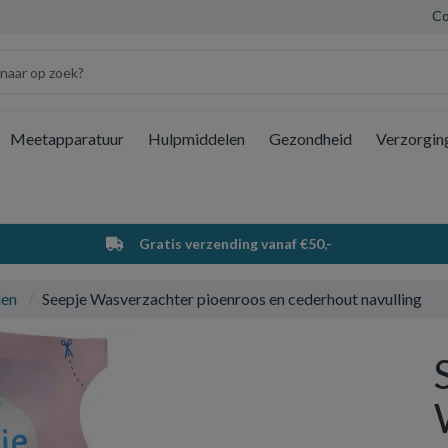
Co
Meetapparatuur
Hulpmiddelen
Gezondheid
Verzorgin
Wi
Gratis verzending vanaf €50,-
len
Seepje Wasverzachter pioenroos en cederhout navulling