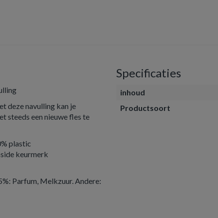
Specificaties
lling
inhoud
t deze navulling kan je
Productsoort
iet steeds een nieuwe fles te
0% plastic
inside keurmerk
<5%: Parfum, Melkzuur. Andere: