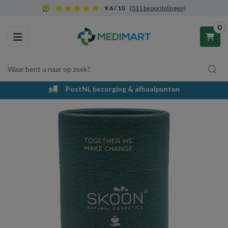
9.6 / 10
(531 beoordelingen)
0
Toggle navigation
Waar bent u naar op zoek?
PostNL bezorging & afhaalpunten
Winkelwagen
Uw winkelwagen is leeg.
Vul hem met producten.