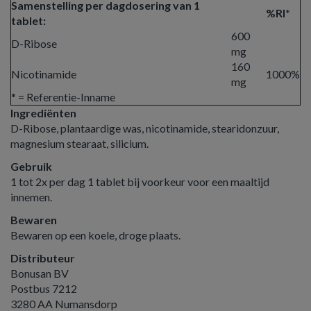
Samenstelling per dagdosering van 1
%RI*
tablet:
600
D-Ribose
mg
160
Nicotinamide
1000%
mg
* = Referentie-Inname
Ingrediënten
D-Ribose, plantaardige was, nicotinamide, stearidonzuur,
magnesium stearaat, silicium.
Gebruik
1 tot 2x per dag 1 tablet bij voorkeur voor een maaltijd
innemen.
Bewaren
Bewaren op een koele, droge plaats.
Distributeur
Bonusan BV
Postbus 7212
3280 AA Numansdorp