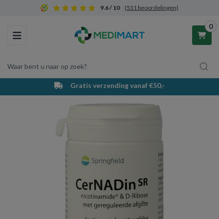
9.6 / 10
(531 beoordelingen)
0
Toggle navigation
Waar bent u naar op zoek?
Gratis verzending vanaf €50,-
Winkelwagen
Uw winkelwagen is leeg.
Vul hem met producten.