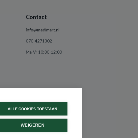
Contact
info@medimart.nl
070-4271302
Ma-Vr 10:00-12:00
ALLE COOKIES TOESTAAN
WEIGEREN