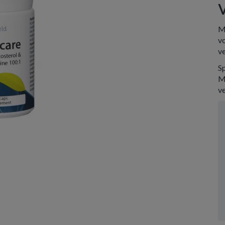
M
vo
v
Sp
M
v