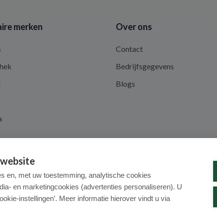
ire merken
Over ons
s
Contact
hek
Bedrijfsgegevens
d
Blogs
a
 website
es en, met uw toestemming, analytische cookies
dia- en marketingcookies (advertenties personaliseren). U
ookie-instellingen’. Meer informatie hierover vindt u via