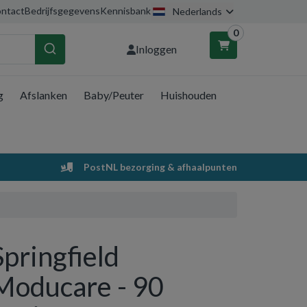
ntact
Bedrijfsgegevens
Kennisbank
Nederlands
0
Inloggen
g
Afslanken
Baby/Peuter
Huishouden
nkelwagen
Uw winkelwagen is leeg.
PostNL bezorging & afhaalpunten
Vul hem met producten.
Springfield
Moducare - 90