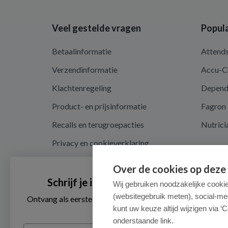
Veel gestelde vragen
Popula
Betaalinformatie
Attend
Verzendinformatie
Accu-C
Klachtenregeling
Depen
Product- en prijsinformatie
Fagron
Recalls en terugroepacties
Nutrici
Privacy en cookieverklaring
Cookie instellingen
Over de cookies op deze
Algemene voorwaarden
Schrijf je in voor onze nieuwsbrief
Wij gebruiken noodzakelijke cooki
(websitegebruik meten), social-me
Herroepingsrecht en retouren
Ontvang als eerste de beste aanbiedingen en persoonlijk
advies
kunt uw keuze altijd wijzigen via ‘C
onderstaande link.
Email