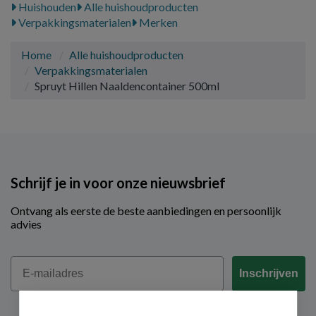
Huishouden
Alle huishoudproducten
Verpakkingsmaterialen
Merken
Home
Alle huishoudproducten
Verpakkingsmaterialen
Spruyt Hillen Naaldencontainer 500ml
Schrijf je in voor onze nieuwsbrief
Ontvang als eerste de beste aanbiedingen en persoonlijk
advies
Email
Inschrijven