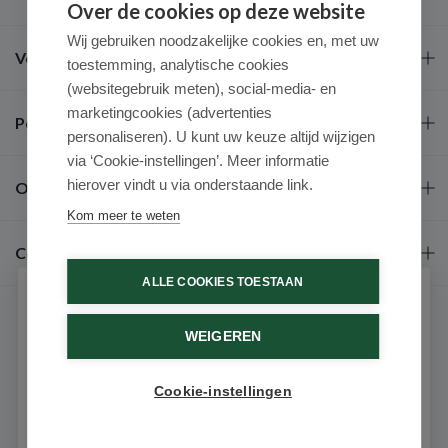
Over de cookies op deze website
Wij gebruiken noodzakelijke cookies en, met uw
Veel gestelde vragen
toestemming, analytische cookies
(websitegebruik meten), social-media- en
marketingcookies (advertenties
Populaire merken
personaliseren). U kunt uw keuze altijd wijzigen
via ‘Cookie-instellingen’. Meer informatie
hierover vindt u via onderstaande link.
Over ons
Kom meer te weten
Contact
ALLE COOKIES TOESTAAN
Schrijf je in voor onze nieuwsbrief
WEIGEREN
Ontvang als eerste de beste aanbiedingen en persoonlijk
advies
Cookie-instellingen
Email
9.6 / 10
(531 beoordelingen)