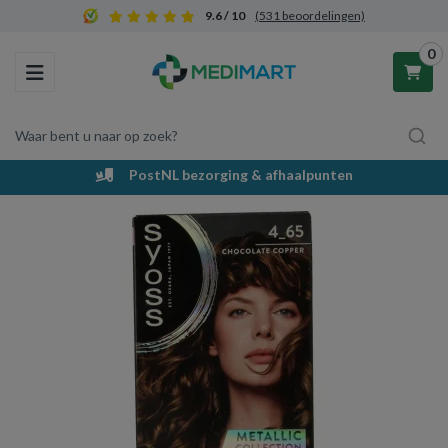
9.6 / 10
(531 beoordelingen)
0
Toggle navigation
Waar bent u naar op zoek?
PostNL bezorging & afhaalpunten
Winkelwagen
Uw winkelwagen is leeg.
Vul hem met producten.