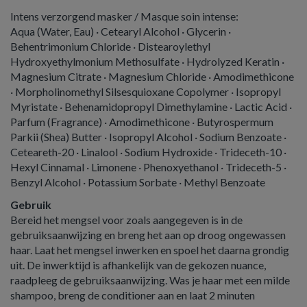
Intens verzorgend masker / Masque soin intense:
Aqua (Water, Eau) · Cetearyl Alcohol · Glycerin ·
Behentrimonium Chloride · Distearoylethyl
Hydroxyethylmonium Methosulfate · Hydrolyzed Keratin ·
Magnesium Citrate · Magnesium Chloride · Amodimethicone
· Morpholinomethyl Silsesquioxane Copolymer · Isopropyl
Myristate · Behenamidopropyl Dimethylamine · Lactic Acid ·
Parfum (Fragrance) · Amodimethicone · Butyrospermum
Parkii (Shea) Butter · Isopropyl Alcohol · Sodium Benzoate ·
Ceteareth-20 · Linalool · Sodium Hydroxide · Trideceth-10 ·
Hexyl Cinnamal · Limonene · Phenoxyethanol · Trideceth-5 ·
Benzyl Alcohol · Potassium Sorbate · Methyl Benzoate
Gebruik
Bereid het mengsel voor zoals aangegeven is in de
gebruiksaanwijzing en breng het aan op droog ongewassen
haar. Laat het mengsel inwerken en spoel het daarna grondig
uit. De inwerktijd is afhankelijk van de gekozen nuance,
raadpleeg de gebruiksaanwijzing. Was je haar met een milde
shampoo, breng de conditioner aan en laat 2 minuten