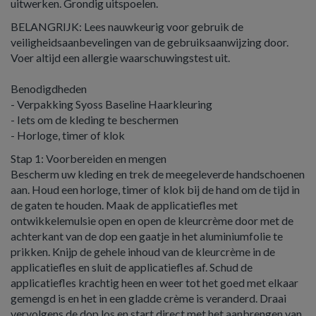
uitwerken. Grondig uitspoelen.
BELANGRIJK: Lees nauwkeurig voor gebruik de
veiligheidsaanbevelingen van de gebruiksaanwijzing door.
Voer altijd een allergie waarschuwingstest uit.
Benodigdheden
- Verpakking Syoss Baseline Haarkleuring
- Iets om de kleding te beschermen
- Horloge, timer of klok
Stap 1: Voorbereiden en mengen
Bescherm uw kleding en trek de meegeleverde handschoenen
aan. Houd een horloge, timer of klok bij de hand om de tijd in
de gaten te houden. Maak de applicatiefles met
ontwikkelemulsie open en open de kleurcrème door met de
achterkant van de dop een gaatje in het aluminiumfolie te
prikken. Knijp de gehele inhoud van de kleurcrème in de
applicatiefles en sluit de applicatiefles af. Schud de
applicatiefles krachtig heen en weer tot het goed met elkaar
gemengd is en het in een gladde crème is veranderd. Draai
vervolgens de dop los en start direct met het aanbrengen van