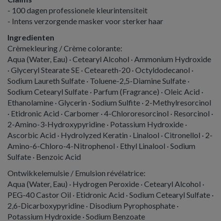
- 100 dagen professionele kleurintensiteit
- Intens verzorgende masker voor sterker haar
Ingredienten
Crèmekleuring / Crème colorante:
Aqua (Water, Eau) · Cetearyl Alcohol · Ammonium Hydroxide
· Glyceryl Stearate SE · Ceteareth-20 · Octyldodecanol ·
Sodium Laureth Sulfate · Toluene-2,5-Diamine Sulfate ·
Sodium Cetearyl Sulfate · Parfum (Fragrance) · Oleic Acid ·
Ethanolamine · Glycerin · Sodium Sulfite · 2-Methylresorcinol
· Etidronic Acid · Carbomer · 4-Chlororesorcinol · Resorcinol ·
2-Amino-3-Hydroxypyridine · Potassium Hydroxide ·
Ascorbic Acid · Hydrolyzed Keratin · Linalool · Citronellol · 2-
Amino-6-Chloro-4-Nitrophenol · Ethyl Linalool · Sodium
Sulfate · Benzoic Acid
Ontwikkelemulsie / Emulsion révélatrice:
Aqua (Water, Eau) · Hydrogen Peroxide · Cetearyl Alcohol ·
PEG-40 Castor Oil · Etidronic Acid · Sodium Cetearyl Sulfate ·
2,6-Dicarboxypyridine · Disodium Pyrophosphate ·
Potassium Hydroxide · Sodium Benzoate