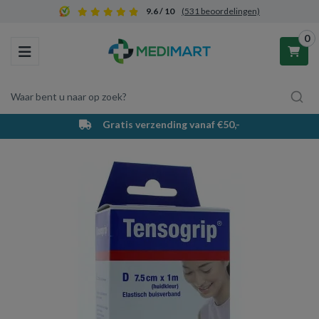
9.6 / 10
(531 beoordelingen)
0
Toggle navigation
Waar bent u naar op zoek?
Gratis verzending vanaf €50,-
Winkelwagen
Uw winkelwagen is leeg.
Vul hem met producten.