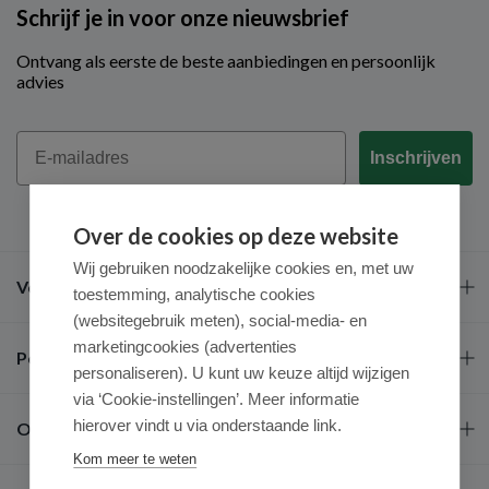
Schrijf je in voor onze nieuwsbrief
Ontvang als eerste de beste aanbiedingen en persoonlijk
advies
Email
Inschrijven
Over de cookies op deze website
Wij gebruiken noodzakelijke cookies en, met uw
Veel gestelde vragen
toestemming, analytische cookies
(websitegebruik meten), social-media- en
marketingcookies (advertenties
Populaire merken
personaliseren). U kunt uw keuze altijd wijzigen
via ‘Cookie-instellingen’. Meer informatie
hierover vindt u via onderstaande link.
Over ons
Kom meer te weten