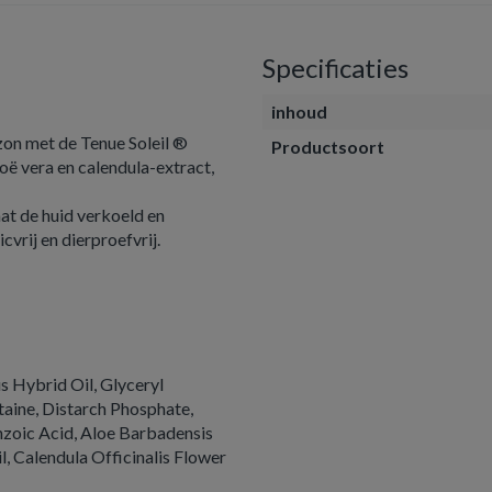
Specificaties
inhoud
 zon met de Tenue Soleil ®
Productsoort
oë vera en calendula-extract,
aat de huid verkoeld en
vrij en dierproefvrij.
s Hybrid Oil, Glyceryl
taine, Distarch Phosphate,
enzoic Acid, Aloe Barbadensis
l, Calendula Officinalis Flower