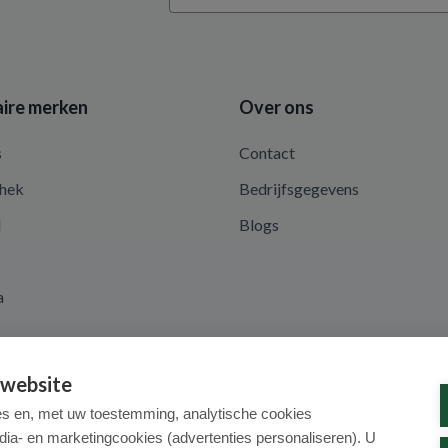
ire merken
Over ons
s
Contact
hek
Bedrijfsgegevens
d
Blogs
a
 website
es en, met uw toestemming, analytische cookies
dia- en marketingcookies (advertenties personaliseren). U