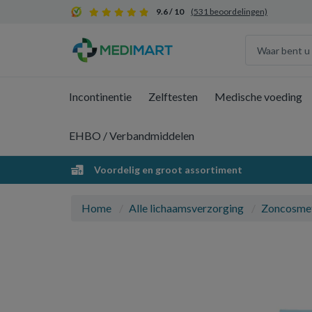
9.6 / 10
(531 beoordelingen)
Incontinentie
Zelftesten
Medische voeding
EHBO / Verbandmiddelen
Voordelig en groot assortiment
Home
Alle lichaamsverzorging
Zoncosme