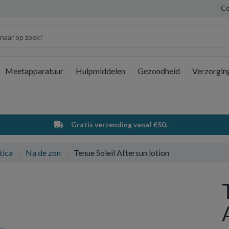
Co
Meetapparatuur
Hulpmiddelen
Gezondheid
Verzorgin
Wi
Gratis verzending vanaf €50,-
tica
Na de zon
Tenue Soleil Aftersun lotion