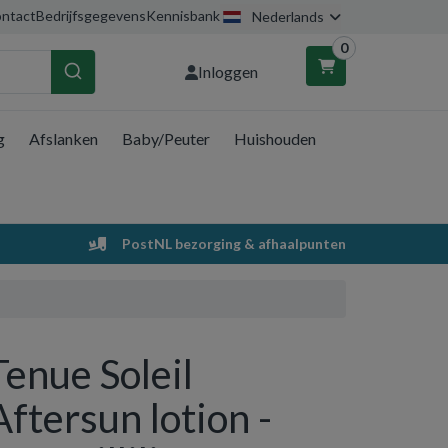
ntact
Bedrijfsgegevens
Kennisbank
Nederlands
0
Inloggen
g
Afslanken
Baby/Peuter
Huishouden
nkelwagen
Uw winkelwagen is leeg.
PostNL bezorging & afhaalpunten
Vul hem met producten.
Tenue Soleil
Aftersun lotion -