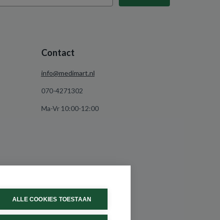
Contact
info@medimart.nl
070-4271302
Ma-Vr 10:00-12:00
ALLE COOKIES TOESTAAN