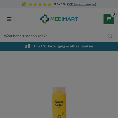
9.6 / 10
(531 beoordelingen)
0
Toggle navigation
Waar bent u naar op zoek?
PostNL bezorging & afhaalpunten
Winkelwagen
Uw winkelwagen is leeg.
Vul hem met producten.