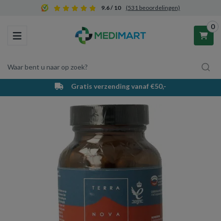
9.6 / 10
(531 beoordelingen)
0
Toggle navigation
Waar bent u naar op zoek?
Gratis verzending vanaf €50,-
Winkelwagen
Uw winkelwagen is leeg.
Vul hem met producten.