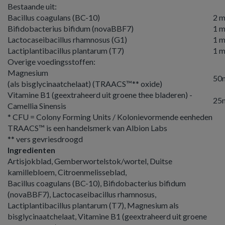
Bestaande uit:
Bacillus coagulans (BC-10)
2 m
Bifidobacterius bifidum (novaBBF7)
1 m
Lactocaseibacillus rhamnosus (G1)
1 m
Lactiplantibacillus plantarum (T7)
1 m
Overige voedingsstoffen:
Magnesium
50
(als bisglycinaatchelaat) (TRAACS™** oxide)
Vitamine B1 (geextraheerd uit groene thee bladeren) -
25
Camellia Sinensis
* CFU = Colony Forming Units / Kolonievormende eenheden
TRAACS™ is een handelsmerk van Albion Labs
** vers gevriesdroogd
Ingredienten
Artisjokblad, Gemberwortelstok/wortel, Duitse
kamillebloem, Citroenmelisseblad,
Bacillus coagulans (BC-10), Bifidobacterius bifidum
(novaBBF7), Lactocaseibacillus rhamnosus,
Lactiplantibacillus plantarum (T7), Magnesium als
bisglycinaatchelaat, Vitamine B1 (geextraheerd uit groene