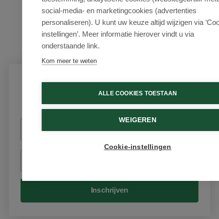
social-media- en marketingcookies (advertenties
personaliseren). U kunt uw keuze altijd wijzigen via ‘Co
instellingen’. Meer informatie hierover vindt u via
onderstaande link.
Kom meer te weten
Schrijf je in voor onze nieuwsbrief
ALLE COOKIES TOESTAAN
Ontvang als eerste de beste aanbiedingen en persoonlijk
advies
WEIGEREN
Voornaam
Cookie-instellingen
Email
Inschrijven