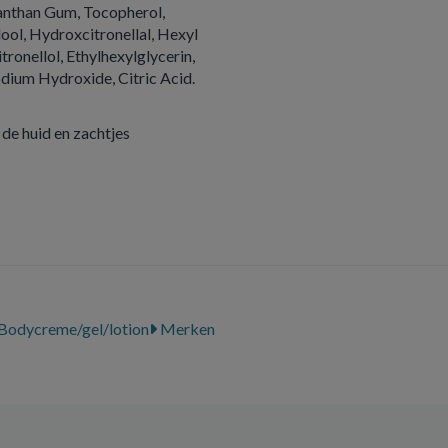
anthan Gum, Tocopherol,
lool, Hydroxcitronellal, Hexyl
ronellol, Ethylhexylglycerin,
dium Hydroxide, Citric Acid.
de huid en zachtjes
Bodycreme/gel/lotion
Merken