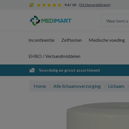
9.6 / 10
(531 beoordelingen)
Incontinentie
Zelftesten
Medische voeding
EHBO / Verbandmiddelen
Voordelig en groot assortiment
Home
Alle lichaamsverzorging
Lichaam