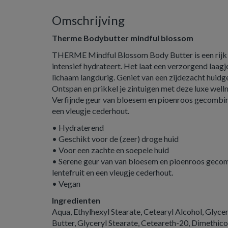
Omschrijving
Therme Bodybutter mindful blossom
THERME Mindful Blossom Body Butter is een rijk 
intensief hydrateert. Het laat een verzorgend laagj
lichaam langdurig. Geniet van een zijdezacht huidge
Ontspan en prikkel je zintuigen met deze luxe welln
Verfijnde geur van bloesem en pioenroos gecombine
een vleugje cederhout.
• Hydraterend
• Geschikt voor de (zeer) droge huid
• Voor een zachte en soepele huid
• Serene geur van van bloesem en pioenroos geco
lentefruit en een vleugje cederhout.
• Vegan
Ingredienten
Aqua, Ethylhexyl Stearate, Cetearyl Alcohol, Glyc
Butter, Glyceryl Stearate, Ceteareth-20, Dimethic