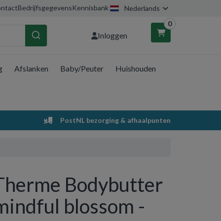
ntact
Bedrijfsgegevens
Kennisbank
Nederlands
0
Inloggen
g
Afslanken
Baby/Peuter
Huishouden
nkelwagen
Uw winkelwagen is leeg.
PostNL bezorging & afhaalpunten
Vul hem met producten.
Therme Bodybutter
mindful blossom -