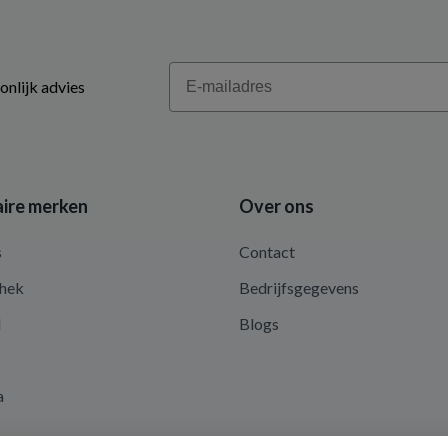
Email
onlijk advies
ire merken
Over ons
s
Contact
hek
Bedrijfsgegevens
d
Blogs
a