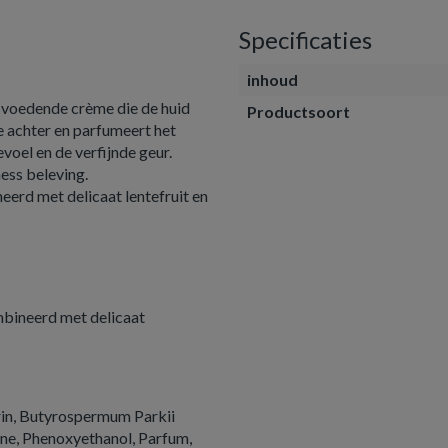
Specificaties
inhoud
voedende crème die de huid
Productsoort
e achter en parfumeert het
voel en de verfijnde geur.
ess beleving.
erd met delicaat lentefruit en
mbineerd met delicaat
erin, Butyrospermum Parkii
one, Phenoxyethanol, Parfum,