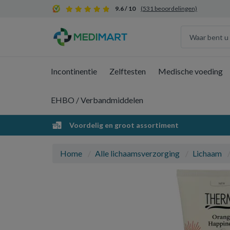
9.6 / 10
(531 beoordelingen)
Incontinentie
Zelftesten
Medische voeding
EHBO / Verbandmiddelen
Voordelig en groot assortiment
Home
Alle lichaamsverzorging
Lichaam