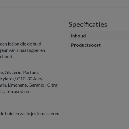
Specificaties
inhoud
n lotion die de huid
Productsoort
geur van sinaasappel en
houli.
e, Glycerin, Parfum,
rylates/ C10-30 Alkyl
n, Limonene, Geraniol, Citral,
CL, Tetrasodium
de huid en zachtjes inmasseren.