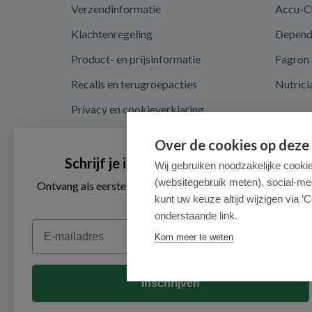
Verzendinformatie
Accu-C
Klachtenregeling
Depen
Product- en prijsinformatie
Fagron
Recalls en terugroepacties
Nutrici
Privacy en cookieverklaring
Cookie instellingen
Over de cookies op deze
Algemene voorwaarden
Schrijf je in voor onze nieuwsbrief
Wij gebruiken noodzakelijke cooki
(websitegebruik meten), social-me
Herroepingsrecht en retouren
Ontvang als eerste de beste aanbiedingen en persoonlijk
advies
kunt uw keuze altijd wijzigen via ‘C
onderstaande link.
Email
Kom meer te weten
Inschrijven
© 2026 - Medimart.nl.