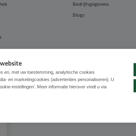
hek
Bedrijfsgegevens
d
Blogs
a
 website
es en, met uw toestemming, analytische cookies
dia- en marketingcookies (advertenties personaliseren). U
ookie-instellingen’. Meer informatie hierover vindt u via