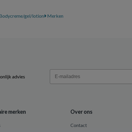
Bodycreme/gel/lotion
Merken
Email
onlijk advies
ire merken
Over ons
s
Contact