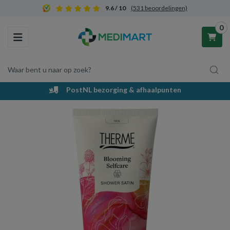
9.6 / 10
(531 beoordelingen)
0
Toggle navigation
Waar bent u naar op zoek?
PostNL bezorging & afhaalpunten
Winkelwagen
Uw winkelwagen is leeg.
Vul hem met producten.