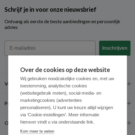
Schrijf je in voor onze nieuwsbrief
Ontvang als eerste de beste aanbiedingen en persoonlijk
advies
Email
Inschrijven
Over de cookies op deze website
Wij gebruiken noodzakelijke cookies en, met uw
Veel gestelde vragen
toestemming, analytische cookies
(websitegebruik meten), social-media- en
marketingcookies (advertenties
Populaire merken
personaliseren). U kunt uw keuze altijd wijzigen
via ‘Cookie-instellingen’. Meer informatie
hierover vindt u via onderstaande link.
Over ons
Kom meer te weten