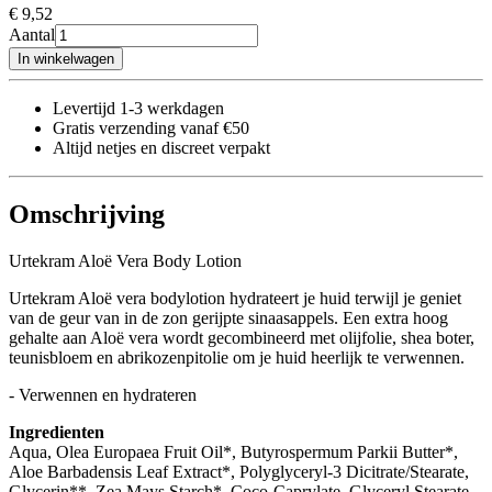
€ 9
,52
Aantal
In winkelwagen
Levertijd 1-3 werkdagen
Gratis verzending vanaf €50
Altijd netjes en discreet verpakt
Omschrijving
Urtekram Aloë Vera Body Lotion
Urtekram Aloë vera bodylotion hydrateert je huid terwijl je geniet
van de geur van in de zon gerijpte sinaasappels. Een extra hoog
gehalte aan Aloë vera wordt gecombineerd met olijfolie, shea boter,
teunisbloem en abrikozenpitolie om je huid heerlijk te verwennen.
- Verwennen en hydrateren
Ingredienten
Aqua, Olea Europaea Fruit Oil*, Butyrospermum Parkii Butter*,
Aloe Barbadensis Leaf Extract*, Polyglyceryl-3 Dicitrate/Stearate,
Glycerin**, Zea Mays Starch*, Coco-Caprylate, Glyceryl Stearate