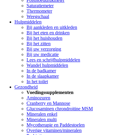
Polsbloeddrukmeter
Saturatiemeter
Thermometer
Weegschaal
Hulpmiddelen
Bij aankleden en uitkleden
Bij het eten en drinken
Bij het huishouden
Bij het zitten
Bij uw verzorging
Bij uw medicatie
Lees en schrijfhulpmiddelen
Wandel hulpmiddelen
In de badkamer
In de slaapkamer
In het toilet
Gezondheid
Voedingssupplementen
Aminozuren
Cranberry en Mannose
Glucosaminen chrondroitine MSM
Mineralen enkel
Mineralen multi
Mycotherapie en Paddestoelen
Overige vitaminen/mineralen