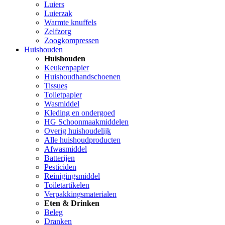
Luiers
Luierzak
Warmte knuffels
Zelfzorg
Zoogkompressen
Huishouden
Huishouden
Keukenpapier
Huishoudhandschoenen
Tissues
Toiletpapier
Wasmiddel
Kleding en ondergoed
HG Schoonmaakmiddelen
Overig huishoudelijk
Alle huishoudproducten
Afwasmiddel
Batterijen
Pesticiden
Reinigingsmiddel
Toiletartikelen
Verpakkingsmaterialen
Eten & Drinken
Beleg
Dranken