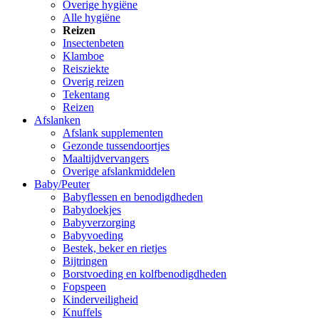
Overige hygiëne
Alle hygiëne
Reizen
Insectenbeten
Klamboe
Reisziekte
Overig reizen
Tekentang
Reizen
Afslanken
Afslank supplementen
Gezonde tussendoortjes
Maaltijdvervangers
Overige afslankmiddelen
Baby/Peuter
Babyflessen en benodigdheden
Babydoekjes
Babyverzorging
Babyvoeding
Bestek, beker en rietjes
Bijtringen
Borstvoeding en kolfbenodigdheden
Fopspeen
Kinderveiligheid
Knuffels