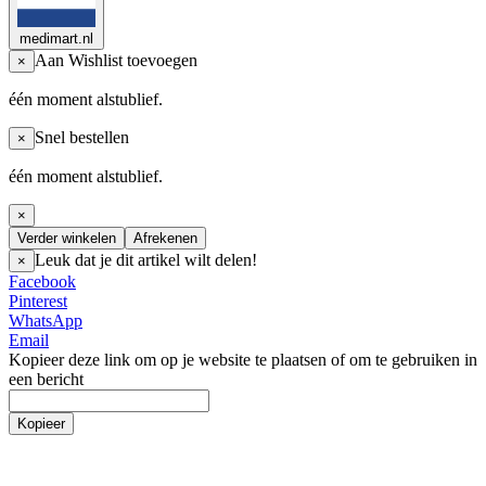
medimart.nl
Aan Wishlist toevoegen
×
één moment alstublief.
Snel bestellen
×
één moment alstublief.
×
Verder winkelen
Afrekenen
Leuk dat je dit artikel wilt delen!
×
Facebook
Pinterest
WhatsApp
Email
Kopieer deze link om op je website te plaatsen of om te gebruiken in
een bericht
Kopieer
Incontinentie
Incontinentie luiers