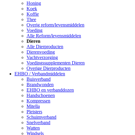
Honing
Koek
Koffie
Thee
Overig reform/levensmiddelen
Voeding
Alle Reform/levensmiddelen
Dieren
Alle Dierproducten
Dierenvoeding
Vachtverzorging
Voedingssupplementen Dieren
Overige Dierproducten
EHBO / Verbandmiddelen
Buisverband
Brandwonden
EHBO en verbanddozen
Handschoenen
Kompressen
Mitella
Pleisters
Schuimverband
Snelverband
Watten
Windsels