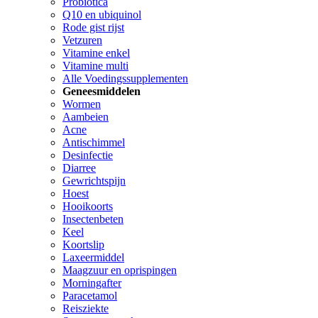
Probiotica
Q10 en ubiquinol
Rode gist rijst
Vetzuren
Vitamine enkel
Vitamine multi
Alle Voedingssupplementen
Geneesmiddelen
Wormen
Aambeien
Acne
Antischimmel
Desinfectie
Diarree
Gewrichtspijn
Hoest
Hooikoorts
Insectenbeten
Keel
Koortslip
Laxeermiddel
Maagzuur en oprispingen
Morningafter
Paracetamol
Reisziekte