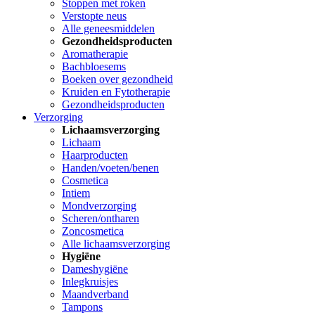
Stoppen met roken
Verstopte neus
Alle geneesmiddelen
Gezondheidsproducten
Aromatherapie
Bachbloesems
Boeken over gezondheid
Kruiden en Fytotherapie
Gezondheidsproducten
Verzorging
Lichaamsverzorging
Lichaam
Haarproducten
Handen/voeten/benen
Cosmetica
Intiem
Mondverzorging
Scheren/ontharen
Zoncosmetica
Alle lichaamsverzorging
Hygiëne
Dameshygiëne
Inlegkruisjes
Maandverband
Tampons