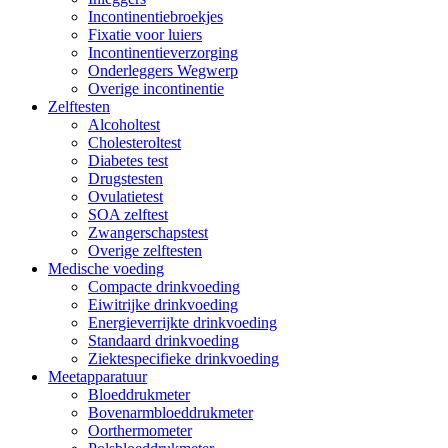
Incontinentiebroekjes
Fixatie voor luiers
Incontinentieverzorging
Onderleggers Wegwerp
Overige incontinentie
Zelftesten
Alcoholtest
Cholesteroltest
Diabetes test
Drugstesten
Ovulatietest
SOA zelftest
Zwangerschapstest
Overige zelftesten
Medische voeding
Compacte drinkvoeding
Eiwitrijke drinkvoeding
Energieverrijkte drinkvoeding
Standaard drinkvoeding
Ziektespecifieke drinkvoeding
Meetapparatuur
Bloeddrukmeter
Bovenarmbloeddrukmeter
Oorthermometer