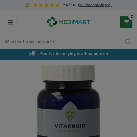
9.6 / 10
(531 beoordelingen)
0
Toggle navigation
Waar bent u naar op zoek?
PostNL bezorging & afhaalpunten
Winkelwagen
Uw winkelwagen is leeg.
Vul hem met producten.