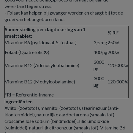
weerstand tegen stress.
- Folaat kan helpen bij zwanger worden en draagt bij tot de
groei van het ongeboren kind.
Samenstelling per dagdosering van 1
% RI*
smelttablet:
Vitamine B6 (pyridoxaal-5-fosfaat)
3,5 mg
250%
Folaat (Quatrefolic®)
400 µg
200%
3000
Vitamine B12 (Adenosylcobalamine)
120.000%
µg
3000
Vitamine B12 (Methylcobalamine)
120.000%
µg
*RI = Referentie-Inname
Ingrediënten
Xylitol (zoetstof), mannitol (zoetstof), stearinezuur (anti-
klontermiddel), natuurlijke aardbei aroma (smaakstof),
croscamellose sodium (bindmiddel), siliciumdioxide
(vulmiddel), natuurlijk citroenzuur (smaakstof), Vitamine B6