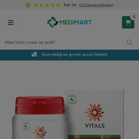
9.6 / 10
(531 beoordelingen)
0
Toggle navigation
Waar bent u naar op zoek?
Voordelig en groot assortiment
Winkelwagen
Uw winkelwagen is leeg.
Vul hem met producten.