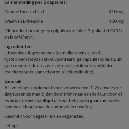
Samenstelling per 2 capsules:
Groene thee-extract
410 mg
Waarvan L-theanine
400 mg
Dit product bevat geen epigallocatechine-3-gallaat (EGCG)
en is cafeïnevrij.
Ingredienten
L-theanine uit groene thee (camellia sinensis, blad),
rijstebloem (oryza sativa), plantaardige capsule (pullalan, uit
gefermenteerde cassave-zetmeel), antiklontermiddelen
(calciumzouten van vetzuren, siliciumdioxide)
Gebruik
Als voedingssupplement voor volwassenen, 1-2 capsules per
dag tussen de maaltijden door (minimaal een half uur voor, of
twee uur na een maaltijd) of voor het slapen gaan met water
innemen. Houd u aan de aanbevolen dosering.
Geschikt voor vegetariërs en veganisten.
Let op: