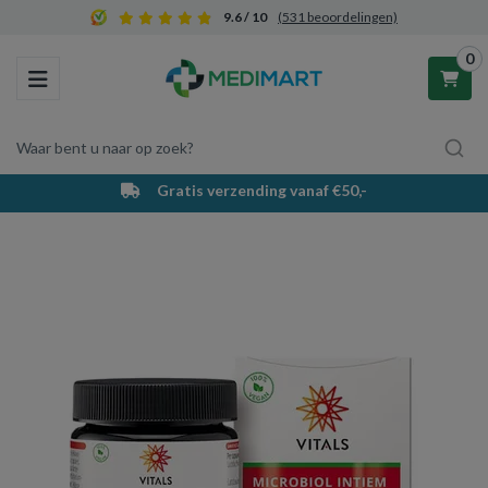
9.6 / 10
(531 beoordelingen)
0
Toggle navigation
Waar bent u naar op zoek?
Gratis verzending vanaf €50,-
Winkelwagen
Uw winkelwagen is leeg.
Vul hem met producten.