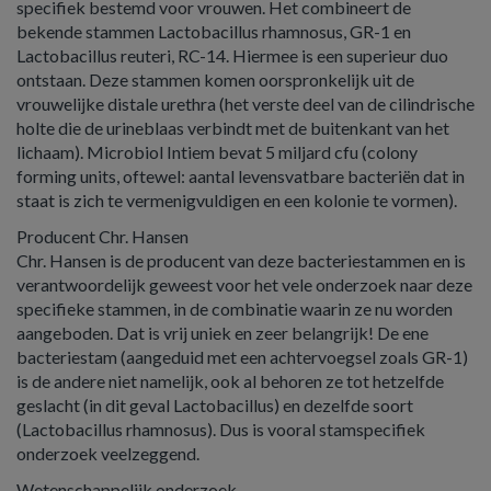
specifiek bestemd voor vrouwen. Het combineert de
bekende stammen Lactobacillus rhamnosus, GR-1 en
Lactobacillus reuteri, RC-14. Hiermee is een superieur duo
ontstaan. Deze stammen komen oorspronkelijk uit de
vrouwelijke distale urethra (het verste deel van de cilindrische
holte die de urineblaas verbindt met de buitenkant van het
lichaam). Microbiol Intiem bevat 5 miljard cfu (colony
forming units, oftewel: aantal levensvatbare bacteriën dat in
staat is zich te vermenigvuldigen en een kolonie te vormen).
Producent Chr. Hansen
Chr. Hansen is de producent van deze bacteriestammen en is
verantwoordelijk geweest voor het vele onderzoek naar deze
specifieke stammen, in de combinatie waarin ze nu worden
aangeboden. Dat is vrij uniek en zeer belangrijk! De ene
bacteriestam (aangeduid met een achtervoegsel zoals GR-1)
is de andere niet namelijk, ook al behoren ze tot hetzelfde
geslacht (in dit geval Lactobacillus) en dezelfde soort
(Lactobacillus rhamnosus). Dus is vooral stamspecifiek
onderzoek veelzeggend.
Wetenschappelijk onderzoek