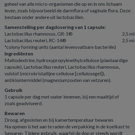
geheel van alle micro-organismen die op en in ons lichaam
leven, zoals bijvoorbeeld de darmflora of vaginale flora. Deze
bestaan onder andere uit lactobacillen.
Samenstelling per dagdosering van 1 capsule:
Lactobacillus rhamnosus, GR-1®
2,5 mi
Lactobacillus reuteri, RC-14®
2,5 mi
*colony forming units (aantal levensvatbare bacteriën)
Ingrediënten
Maltodextrine, hydroxypropylmethylcellulose (plantaardige
capsule), Lactobacillus reuteri, Lactobacillus rhamnosus,
vulstof (microkristallijne cellulose [cellulosegel]),
antiklontermiddel (magnesiumzouten van vetzuren).
Gebruik
1 capsule per dag met water innemen, bij een maaltijd of
zoals geadviseerd.
Bewaren
Droog, afgesloten en bij kamertemperatuur bewaren.
Na openen is het aan te raden de verpakking in de koelkast te
bewaren. Tijdens gebruik, waarbij de dop er steeds wordt