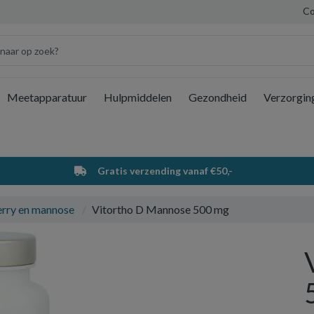
Co
Meetapparatuur
Hulpmiddelen
Gezondheid
Verzorgin
Wi
Gratis verzending vanaf €50,-
rry en mannose
Vitortho D Mannose 500 mg