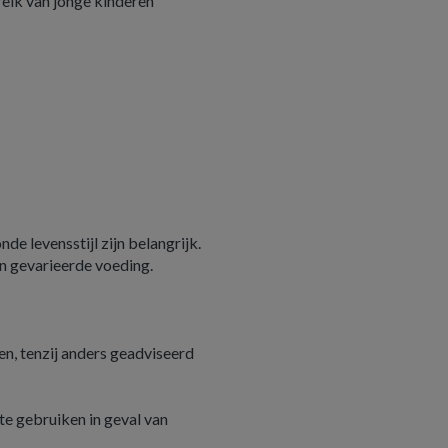
reik van jonge kinderen
e levensstijl zijn belangrijk.
n gevarieerde voeding.
n, tenzij anders geadviseerd
e gebruiken in geval van