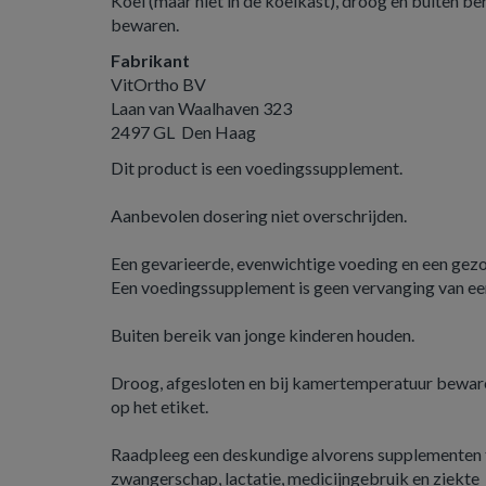
Koel (maar niet in de koelkast), droog en buiten be
bewaren.
Fabrikant
VitOrtho BV
Laan van Waalhaven 323
2497 GL Den Haag
Dit product is een voedingssupplement.
Aanbevolen dosering niet overschrijden.
Een gevarieerde, evenwichtige voeding en een gezond
Een voedingssupplement is geen vervanging van ee
Buiten bereik van jonge kinderen houden.
Droog, afgesloten en bij kamertemperatuur beware
op het etiket.
Raadpleeg een deskundige alvorens supplementen t
zwangerschap, lactatie, medicijngebruik en ziekte