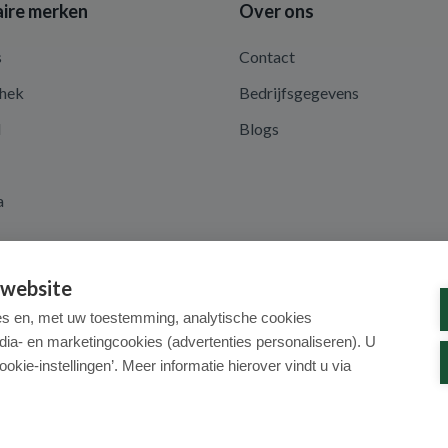
ire merken
Over ons
s
Contact
hek
Bedrijfsgegevens
d
Blogs
a
 website
es en, met uw toestemming, analytische cookies
dia- en marketingcookies (advertenties personaliseren). U
ookie-instellingen’. Meer informatie hierover vindt u via