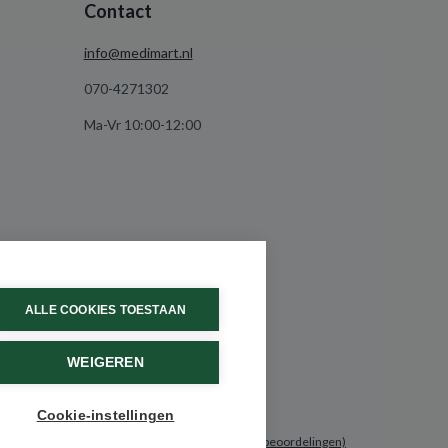
Contact
info@medimart.nl
070-4271302
Ma-Vr 10:00-12:00
ALLE COOKIES TOESTAAN
WEIGEREN
Cookie-instellingen
9.6 / 10
(531 beoordelingen)