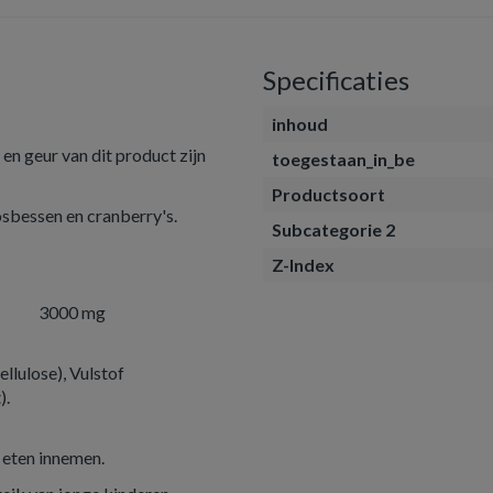
Specificaties
inhoud
en geur van dit product zijn
toegestaan_in_be
Productsoort
osbessen en cranberry's.
Subcategorie 2
Z-Index
3000 mg
lulose), Vulstof
).
t eten innemen.