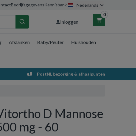
ntact
Bedrijfsgegevens
Kennisbank
Nederlands
0
Inloggen
g
Afslanken
Baby/Peuter
Huishouden
nkelwagen
Uw winkelwagen is leeg.
PostNL bezorging & afhaalpunten
Vul hem met producten.
Vitortho D Mannose
500 mg - 60