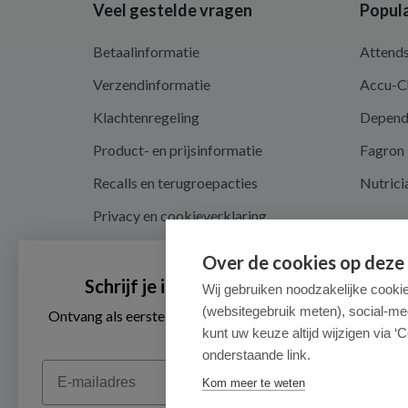
Veel gestelde vragen
Popula
Betaalinformatie
Attend
Verzendinformatie
Accu-C
Klachtenregeling
Depen
Product- en prijsinformatie
Fagron
Recalls en terugroepacties
Nutrici
Privacy en cookieverklaring
Cookie instellingen
Over de cookies op deze
Algemene voorwaarden
Schrijf je in voor onze nieuwsbrief
Wij gebruiken noodzakelijke cooki
(websitegebruik meten), social-me
Herroepingsrecht en retouren
Ontvang als eerste de beste aanbiedingen en persoonlijk
advies
kunt uw keuze altijd wijzigen via ‘C
onderstaande link.
Email
Kom meer te weten