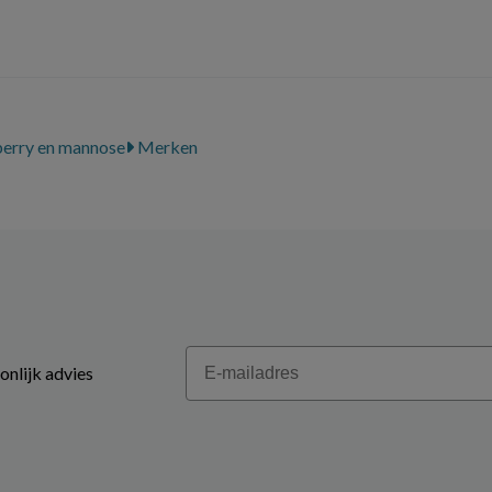
erry en mannose
Merken
Email
onlijk advies