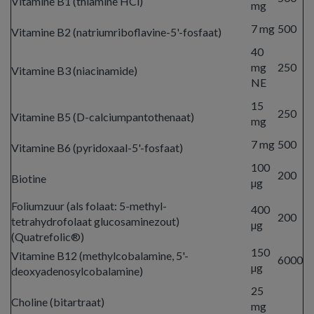
Vitamine B1 (thiamine HCl)
mg
7 mg
500
Vitamine B2 (natriumriboflavine-5'-fosfaat)
40
mg
250
Vitamine B3 (niacinamide)
NE
15
250
Vitamine B5 (D-calciumpantothenaat)
mg
7 mg
500
Vitamine B6 (pyridoxaal-5'-fosfaat)
100
200
Biotine
µg
Foliumzuur (als folaat: 5-methyl-
400
200
tetrahydrofolaat glucosaminezout)
µg
(Quatrefolic®)
150
Vitamine B12 (methylcobalamine, 5'-
6000
µg
deoxyadenosylcobalamine)
25
Choline (bitartraat)
mg