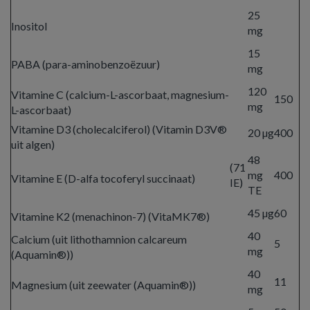
25
Inositol
mg
15
PABA (para-aminobenzoëzuur)
mg
120
Vitamine C (calcium-L-ascorbaat, magnesium-
150
mg
L-ascorbaat)
Vitamine D3 (cholecalciferol) (Vitamin D3V®
20 µg
400
uit algen)
48
(71
mg
400
Vitamine E (D-alfa tocoferyl succinaat)
IE)
TE
45 µg
60
Vitamine K2 (menachinon-7) (VitaMK7®)
40
Calcium (uit lithothamnion calcareum
5
mg
(Aquamin®))
40
11
Magnesium (uit zeewater (Aquamin®))
mg