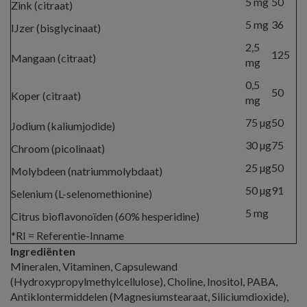
5 mg
50
Zink (citraat)
5 mg
36
IJzer (bisglycinaat)
2,5
125
Mangaan (citraat)
mg
0,5
50
Koper (citraat)
mg
75 µg
50
Jodium (kaliumjodide)
30 µg
75
Chroom (picolinaat)
25 µg
50
Molybdeen (natriummolybdaat)
50 µg
91
Selenium (L-selenomethionine)
5 mg
Citrus bioflavonoïden (60% hesperidine)
*RI = Referentie-Inname
Ingrediënten
Mineralen, Vitaminen, Capsulewand
(Hydroxypropylmethylcellulose), Choline, Inositol, PABA,
Antiklontermiddelen (Magnesiumstearaat, Siliciumdioxide),