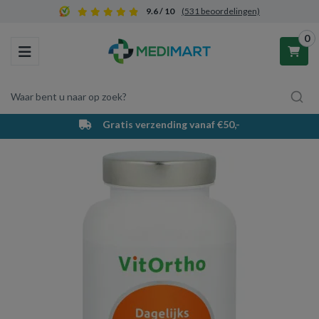
9.6 / 10
(531 beoordelingen)
0
Toggle navigation
Waar bent u naar op zoek?
Gratis verzending vanaf €50,-
Winkelwagen
Uw winkelwagen is leeg.
Vul hem met producten.