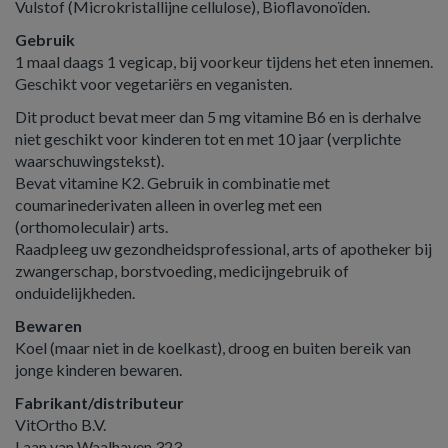
Vulstof (Microkristallijne cellulose), Bioflavonoïden.
Gebruik
1 maal daags 1 vegicap, bij voorkeur tijdens het eten innemen.
Geschikt voor vegetariërs en veganisten.
Dit product bevat meer dan 5 mg vitamine B6 en is derhalve
niet geschikt voor kinderen tot en met 10 jaar (verplichte
waarschuwingstekst).
Bevat vitamine K2. Gebruik in combinatie met
coumarinederivaten alleen in overleg met een
(orthomoleculair) arts.
Raadpleeg uw gezondheidsprofessional, arts of apotheker bij
zwangerschap, borstvoeding, medicijngebruik of
onduidelijkheden.
Bewaren
Koel (maar niet in de koelkast), droog en buiten bereik van
jonge kinderen bewaren.
Fabrikant/distributeur
VitOrtho B.V.
Laan van Waalhaven 323