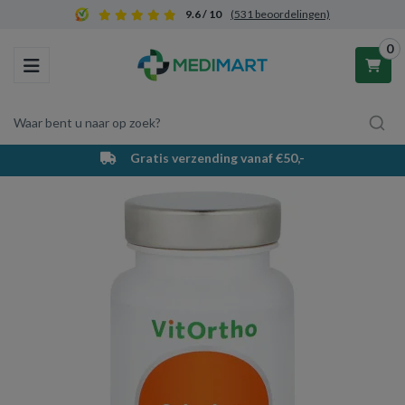
9.6 / 10
(531 beoordelingen)
0
Toggle navigation
Waar bent u naar op zoek?
Gratis verzending vanaf €50,-
Winkelwagen
Uw winkelwagen is leeg.
Vul hem met producten.