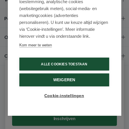
toestemming, analytische cookies
(websitegebruik meten), social-media- en
marketingcookies (advertenties
Populaire merken
personaliseren). U kunt uw keuze altijd wijzigen
via ‘Cookie-instellingen’. Meer informatie
hierover vindt u via onderstaande link.
Over ons
Kom meer te weten
Contact
ALLE COOKIES TOESTAAN
Schrijf je in voor onze nieuwsbrief
WEIGEREN
Ontvang als eerste de beste aanbiedingen en persoonlijk
advies
Cookie-instellingen
Email
9.6 / 10
(531 beoordelingen)
© 2026 - Medimart.nl.
Inschrijven