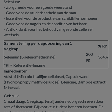
Selenium:
- Zorgt mede voor een goede weerstand
- Goed voor de vruchtbaarheid van de man
- Essentieel voor de productie van schildklierhormonen
- Goed voor de nagels en de conditie van het haar
- Antioxidant, voor het behoud van gezonde cellen en
weefsels
Samenstelling per dagdosering van 1
% RI*
vegicap:
200
Selenium (L-selenomethionine)
364%
µg
*RI = Referentie-Inname
Ingrediënten
Vulstof (Microkristallijne cellulose), Capsulewand
(Hydroxypropylmethylcellulose), L-leucine, Bamboe extract,
Mineraal.
Gebruik
1 maal daags 1 vegicap, tenzij anders voorgeschreven door
arts of therapeut. Bij voorkeur tijdens het eten innemen. De