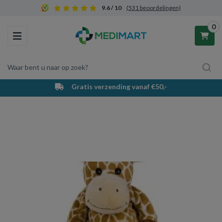
9.6 / 10
(531 beoordelingen)
0
Toggle navigation
Waar bent u naar op zoek?
Gratis verzending vanaf €50,-
Winkelwagen
Uw winkelwagen is leeg.
Vul hem met producten.