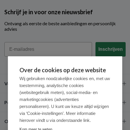
Schrijf je in voor onze nieuwsbrief
Ontvang als eerste de beste aanbiedingen en persoonlijk
advies
Email
Inschrijven
Over de cookies op deze website
Wij gebruiken noodzakelijke cookies en, met uw
Veel gestelde vragen
toestemming, analytische cookies
(websitegebruik meten), social-media- en
marketingcookies (advertenties
Populaire merken
personaliseren). U kunt uw keuze altijd wijzigen
via ‘Cookie-instellingen’. Meer informatie
hierover vindt u via onderstaande link.
Over ons
Kom meer te weten