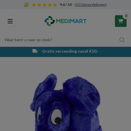
9.6 / 10
(531 beoordelingen)
0
Toggle navigation
Waar bent u naar op zoek?
Gratis verzending vanaf €50,-
Winkelwagen
Uw winkelwagen is leeg.
Vul hem met producten.